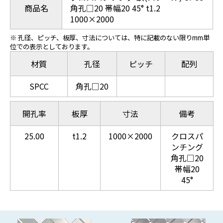
商品名
角孔□20 帯幅20 45° t1.2
1000×2000
※ 孔径、ピッチ、板厚、寸法については、特に記載のない限りmm単
位での表示としております。
材質
孔径
ピッチ
配列
SPCC
角孔□20
開孔率
板厚
寸法
備考
25.00
t1.2
1000×2000
クロスパ
ンチング
角孔□20
帯幅20
45°