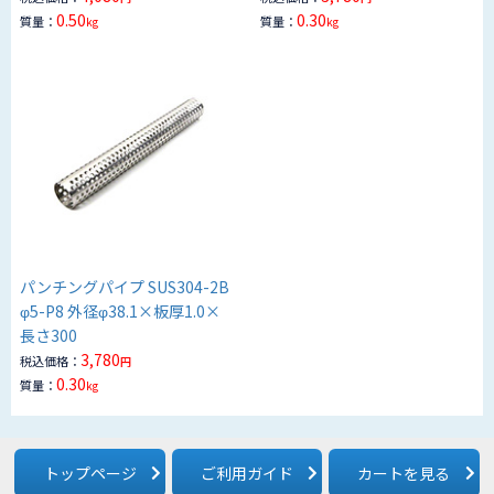
0.50
0.30
質量：
質量：
kg
kg
パンチングパイプ SUS304-2B
φ5-P8 外径φ38.1×板厚1.0×
長さ300
3,780
税込価格：
円
0.30
質量：
kg
トップページ
ご利用ガイド
カートを見る