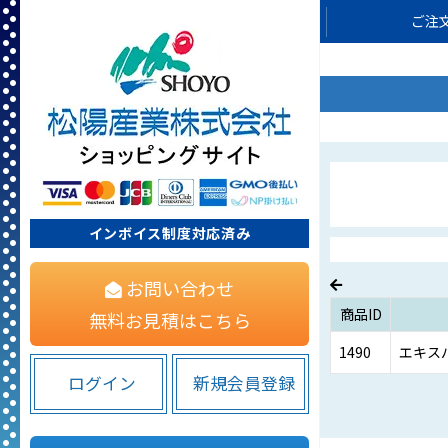
ご注
インボイス制度対応済み
お問い合わせ
商品ID
無料お見積はこちら
1490
エキス
ログイン
新規会員登録