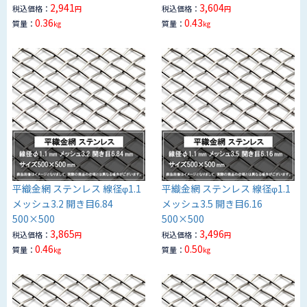
2,941
3,604
税込価格：
税込価格：
円
円
0.36
0.43
質量：
質量：
kg
kg
平織金網 ステンレス 線径φ1.1
平織金網 ステンレス 線径φ1.1
メッシュ3.2 開き目6.84
メッシュ3.5 開き目6.16
500×500
500×500
3,865
3,496
税込価格：
税込価格：
円
円
0.46
0.50
質量：
質量：
kg
kg