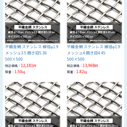
平織金網 ステンレス 線径φ1.9
平織金網 ステンレス 線径φ1.9
メッシュ3.5 開き目5.36
メッシュ4 開き目4.45
500×500
500×500
12,181
13,968
税込価格：
税込価格：
円
円
1.50
1.82
質量：
質量：
kg
kg