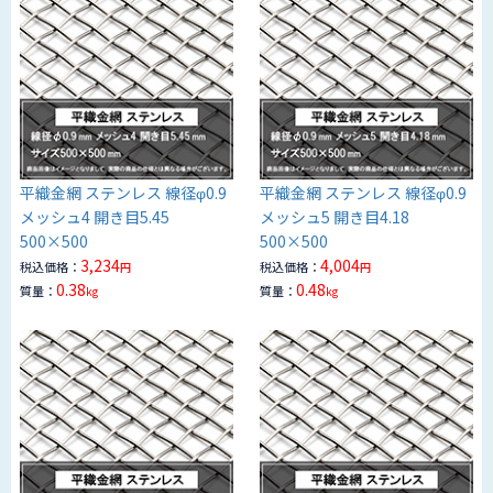
平織金網 ステンレス 線径φ0.9
平織金網 ステンレス 線径φ0.9
メッシュ4 開き目5.45
メッシュ5 開き目4.18
500×500
500×500
3,234
4,004
税込価格：
税込価格：
円
円
0.38
0.48
質量：
質量：
kg
kg