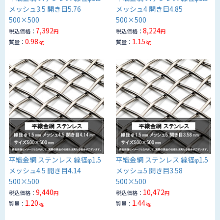
メッシュ3.5 開き目5.76
メッシュ4 開き目4.85
500×500
500×500
7,392
8,224
税込価格：
税込価格：
円
円
0.98
1.15
質量：
質量：
kg
kg
平織金網 ステンレス 線径φ1.5
平織金網 ステンレス 線径φ1.5
メッシュ4.5 開き目4.14
メッシュ5 開き目3.58
500×500
500×500
9,440
10,472
税込価格：
税込価格：
円
円
1.20
1.44
質量：
質量：
kg
kg