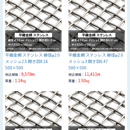
平織金網 ステンレス 線径φ2.0
平織金網 ステンレス 線径φ2.0
メッシュ2.5 開き目8.16
メッシュ3 開き目6.47
500×500
500×500
9,579
11,411
税込価格：
税込価格：
円
円
1.24
1.50
質量：
質量：
kg
kg