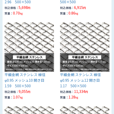
2.96 500×500
500×500
5,698
6,915
税込価格：
税込価格：
円
円
0.70
0.86
質量：
質量：
kg
kg
平織金網 ステンレス 線径
平織金網 ステンレス 線径
φ0.95 メッシュ10 開き目
φ0.95 メッシュ12 開き目
1.59 500×500
1.17 500×500
9,055
11,334
税込価格：
税込価格：
円
円
1.07
1.28
質量：
質量：
kg
kg