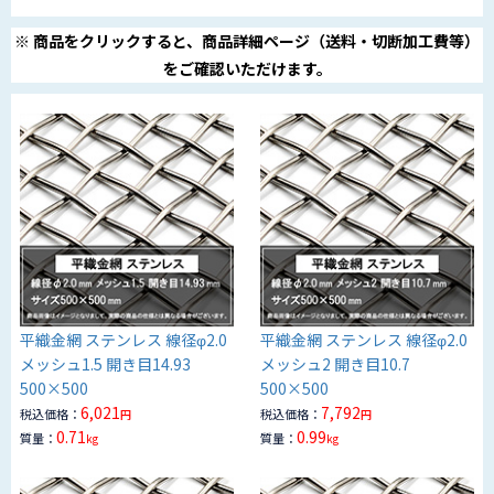
※ 商品をクリックすると、商品詳細ページ（送料・切断加工費等）
をご確認いただけます。
平織金網 ステンレス 線径φ2.0
平織金網 ステンレス 線径φ2.0
メッシュ1.5 開き目14.93
メッシュ2 開き目10.7
500×500
500×500
6,021
7,792
税込価格：
税込価格：
円
円
0.71
0.99
質量：
質量：
kg
kg