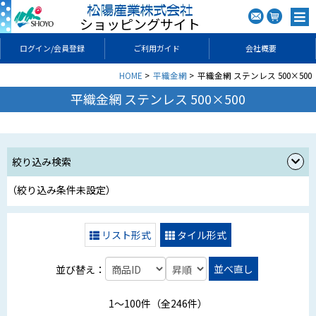
ショッピングサイト
ログイン/会員登録
ご利用ガイド
会社概要
HOME
平織金網
平織金網 ステンレス 500×500
平織金網 ステンレス 500×500
絞り込み検索
（絞り込み条件未設定）
リスト形式
タイル形式
並べ直し
並び替え：
1〜100件（全246件）