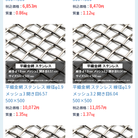
6,853
8,470
税込価格：
税込価格：
円
円
0.86
1.12
質量：
質量：
kg
kg
平織金網 ステンレス 線径φ1.9
平織金網 ステンレス 線径φ1.9
メッシュ3 開き目6.57
メッシュ3.2 開き目6.04
500×500
500×500
10,072
11,057
税込価格：
税込価格：
円
円
1.35
1.37
質量：
質量：
kg
kg