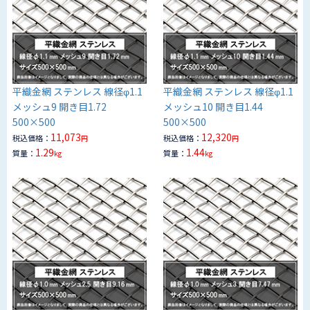
平織金網 ステンレス 線径φ1.1
平織金網 ステンレス 線径φ1.1
メッシュ9 開き目1.72
メッシュ10 開き目1.44
500×500
500×500
11,073
12,320
税込価格：
税込価格：
円
円
1.29
1.44
質量：
質量：
kg
kg