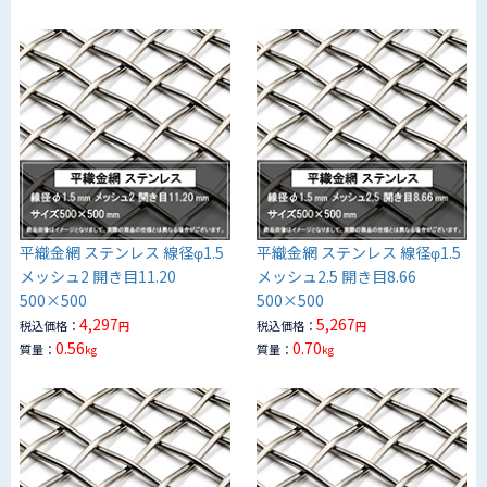
平織金網 ステンレス 線径φ1.5
平織金網 ステンレス 線径φ1.5
メッシュ2 開き目11.20
メッシュ2.5 開き目8.66
500×500
500×500
4,297
5,267
税込価格：
税込価格：
円
円
0.56
0.70
質量：
質量：
kg
kg