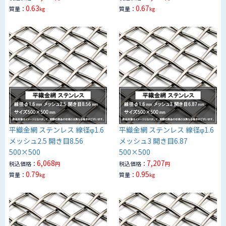
0.63
0.67
質量：
質量：
kg
kg
平織金網 ステンレス 線径φ1.6
平織金網 ステンレス 線径φ1.6
メッシュ2.5 開き目8.56
メッシュ3 開き目6.87
500×500
500×500
6,068
7,207
税込価格：
税込価格：
円
円
0.79
0.95
質量：
質量：
kg
kg