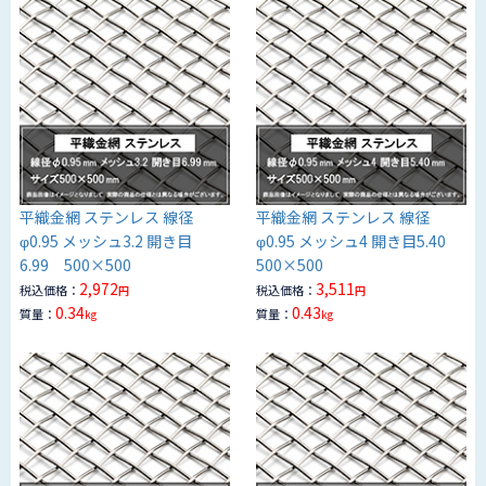
平織金網 ステンレス 線径
平織金網 ステンレス 線径
φ0.95 メッシュ3.2 開き目
φ0.95 メッシュ4 開き目5.40
6.99 500×500
500×500
2,972
3,511
税込価格：
税込価格：
円
円
0.34
0.43
質量：
質量：
kg
kg