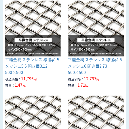
平織金網 ステンレス 線径φ1.5
平織金網 ステンレス 線径φ1.5
メッシュ5.5 開き目3.12
メッシュ6 開き目2.73
500×500
500×500
11,796
12,797
税込価格：
税込価格：
円
円
1.47
1.71
質量：
質量：
kg
kg