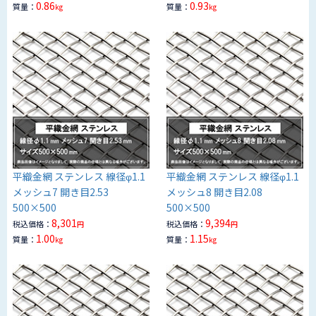
0.86
0.93
質量：
質量：
kg
kg
平織金網 ステンレス 線径φ1.1
平織金網 ステンレス 線径φ1.1
メッシュ7 開き目2.53
メッシュ8 開き目2.08
500×500
500×500
8,301
9,394
税込価格：
税込価格：
円
円
1.00
1.15
質量：
質量：
kg
kg