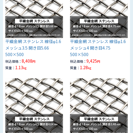
平織金網 ステンレス 線径φ1.6
平織金網 ステンレス 線径φ1.6
メッシュ3.5 開き目5.66
メッシュ4 開き目4.75
500×500
500×500
8,408
9,425
税込価格：
税込価格：
円
円
1.13
1.28
質量：
質量：
kg
kg