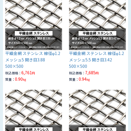
平織金網 ステンレス 線径φ1.2
平織金網 ステンレス 線径φ1.2
メッシュ5 開き目3.88
メッシュ5.5 開き目3.42
500×500
500×500
6,761
7,685
税込価格：
税込価格：
円
円
0.90
0.94
質量：
質量：
kg
kg