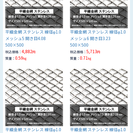
平織金網 ステンレス 線径φ1.0
平織金網 ステンレス 線径φ1.0
メッシュ5 開き目4.08
メッシュ6 開き目3.23
500×500
500×500
4,882
5,713
税込価格：
税込価格：
円
円
0.59
0.71
質量：
質量：
kg
kg
平織金網 ステンレス 線径φ1.0
平織金網 ステンレス 線径φ1.0