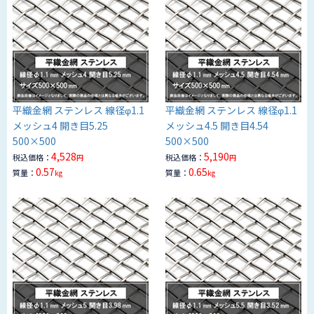
平織金網 ステンレス 線径φ1.1
平織金網 ステンレス 線径φ1.1
メッシュ4 開き目5.25
メッシュ4.5 開き目4.54
500×500
500×500
4,528
5,190
税込価格：
税込価格：
円
円
0.57
0.65
質量：
質量：
kg
kg