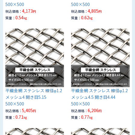
500×500
500×500
4,173
4,805
税込価格：
税込価格：
円
円
0.54
0.62
質量：
質量：
kg
kg
平織金網 ステンレス 線径φ1.2
平織金網 ステンレス 線径φ1.2
メッシュ4 開き目5.15
メッシュ4.5 開き目4.44
500×500
500×500
5,405
6,206
税込価格：
税込価格：
円
円
0.71
0.77
質量：
質量：
kg
kg