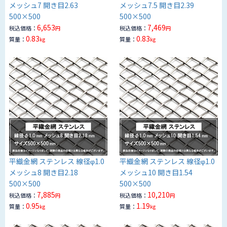
メッシュ7 開き目2.63
メッシュ7.5 開き目2.39
500×500
500×500
6,653
7,469
税込価格：
税込価格：
円
円
0.83
0.83
質量：
質量：
kg
kg
平織金網 ステンレス 線径φ1.0
平織金網 ステンレス 線径φ1.0
メッシュ8 開き目2.18
メッシュ10 開き目1.54
500×500
500×500
7,885
10,210
税込価格：
税込価格：
円
円
0.95
1.19
質量：
質量：
kg
kg