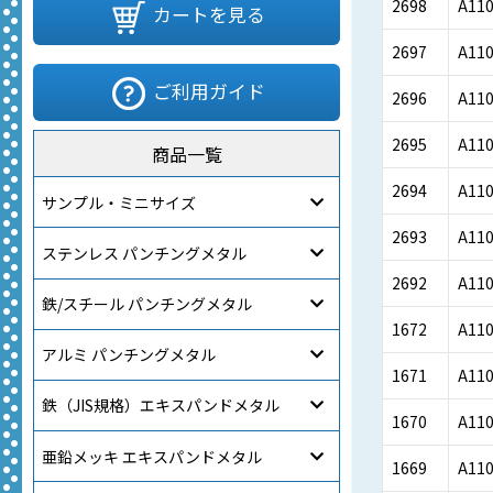
2698
A11
カートを見る
2697
A11
ご利用ガイド
2696
A11
2695
A11
商品一覧
2694
A11
サンプル・ミニサイズ
2693
A11
ステンレス パンチングメタル
2692
A11
鉄/スチール パンチングメタル
1672
A11
アルミ パンチングメタル
1671
A11
鉄（JIS規格）エキスパンドメタル
1670
A11
亜鉛メッキ エキスパンドメタル
1669
A11