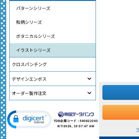
パターンシリーズ
和柄シリーズ
ボタニカルシリーズ
イラストシリーズ
クロスパンチング
デザインエンボス
オーダー製作注文
TDB企業コード：
580822283
8/7/2026, 10:07:47 AM