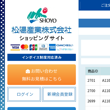
ご注
インボイス制度対応済み
お問い合わせ
商品ID
無料お見積はこちら
2701
A11
2700
A11
ログイン
新規会員登録
2699
A11