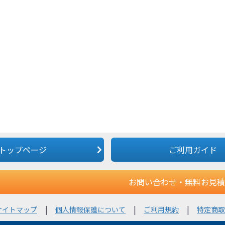
トップページ
ご利用ガイド
お問い合わせ・無料お見積
サイトマップ
個人情報保護について
ご利用規約
特定商取