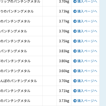
ーリップのパンチングメタル
3.70kg
購入ページへ
わりのパンチングメタル
3.73kg
購入ページへ
じのパンチングメタル
3.77kg
購入ページへ
のパンチングメタル
3.70kg
購入ページへ
んのパンチングメタル
3.75kg
購入ページへ
のパンチングメタル
3.83kg
購入ページへ
ダのパンチングメタル
3.80kg
購入ページへ
ごのパンチングメタル
3.60kg
購入ページへ
らんぼのパンチングメタル
3.70kg
購入ページへ
ごのパンチングメタル
3.71kg
購入ページへ
ぎのパンチングメタル
3.73kg
購入ページへ