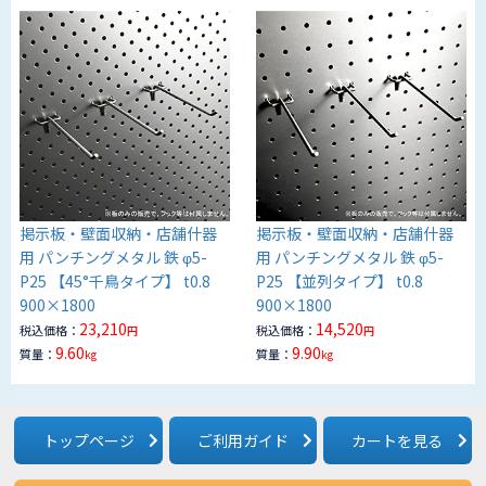
掲示板・壁面収納・店舗什器
掲示板・壁面収納・店舗什器
用 パンチングメタル 鉄 φ5-
用 パンチングメタル 鉄 φ5-
P25 【45°千鳥タイプ】 t0.8
P25 【並列タイプ】 t0.8
900×1800
900×1800
23,210
14,520
税込価格：
税込価格：
円
円
9.60
9.90
質量：
質量：
kg
kg
トップページ
ご利用ガイド
カートを見る