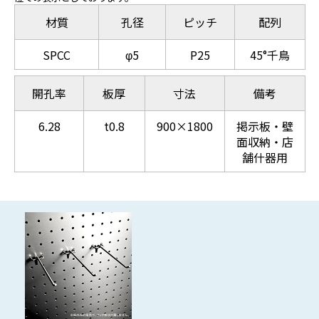
材質
孔径
ピッチ
配列
SPCC
φ5
P25
45°千鳥
開孔率
板厚
寸法
備考
6.28
t0.8
900×1800
掲示板・壁
面収納・店
舗什器用