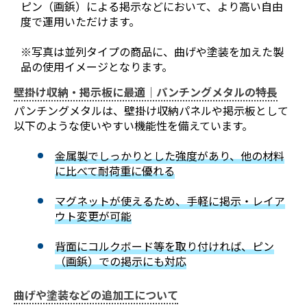
ピン（画鋲）による掲示などにおいて、より高い自由
度で運用いただけます。
※写真は並列タイプの商品に、曲げや塗装を加えた製
品の使用イメージとなります。
壁掛け収納・掲示板に最適｜パンチングメタルの特長
パンチングメタルは、壁掛け収納パネルや掲示板として
以下のような使いやすい機能性を備えています。
金属製でしっかりとした強度があり、他の材料
お買い物を続ける
カートへ進む
に比べて耐荷重に優れる
マグネットが使えるため、手軽に掲示・レイア
ウト変更が可能
背面にコルクボード等を取り付ければ、ピン
（画鋲）での掲示にも対応
曲げや塗装などの追加工について