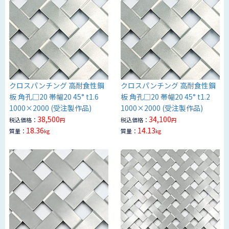
クロスパンチング 高耐食性鋼
クロスパンチング 高耐食性鋼
板 角孔□20 帯幅20 45° t1.6
板 角孔□20 帯幅20 45° t1.2
1000×2000 (受注製作品)
1000×2000 (受注製作品)
38,500
34,100
税込価格：
税込価格：
円
円
18.36
14.13
質量：
質量：
kg
kg