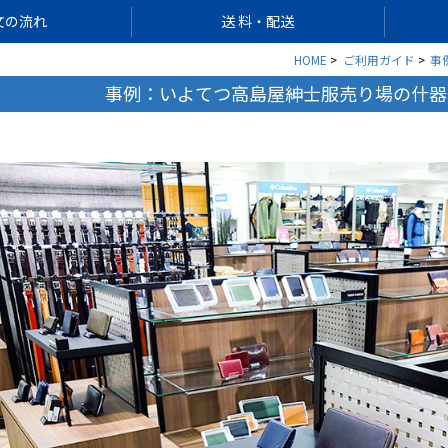
文の流れ
送 料・配送
HOME
ご利用ガイド
事
事例：いよてつ高島屋紳士服売り場の什器