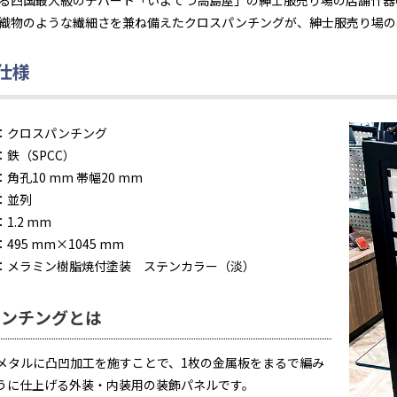
る四国最大級のデパート「いよてつ高島屋」の紳士服売り場の店舗什器
織物のような繊細さを兼ね備えたクロスパンチングが、紳士服売り場の
仕様
：
クロスパンチング
：
鉄（SPCC）
：
角孔10 mm 帯幅20 mm
：
並列
：
1.2 mm
：
495 mm×1045 mm
：
メラミン樹脂焼付塗装 ステンカラー（淡）
パンチングとは
メタルに凸凹加工を施すことで、1枚の金属板をまるで編み
うに仕上げる外装・内装用の装飾パネルです。