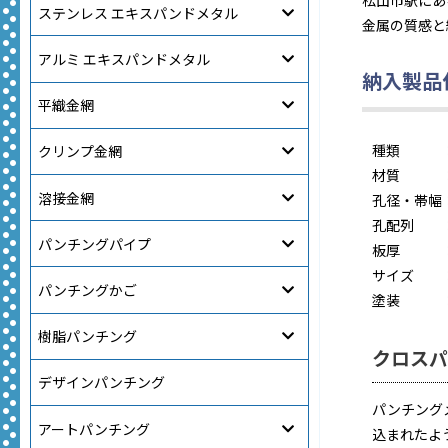
松山市駅にあ
ステンレス エキスパンドメタル
金属の質感と
アルミ エキスパンドメタル
納入製品
平織金網
種類
クリンプ金網
材質
溶接金網
孔径・帯幅
孔配列
パンチングパイプ
板厚
サイズ
パンチングかご
塗装
樹脂パンチング
クロス
デザインパンチング
パンチング
アートパンチング
込まれたよ