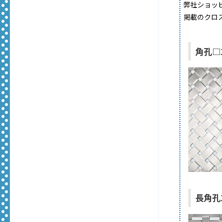
弊社ショッ
掲載のクロ
角孔□1
長角孔1