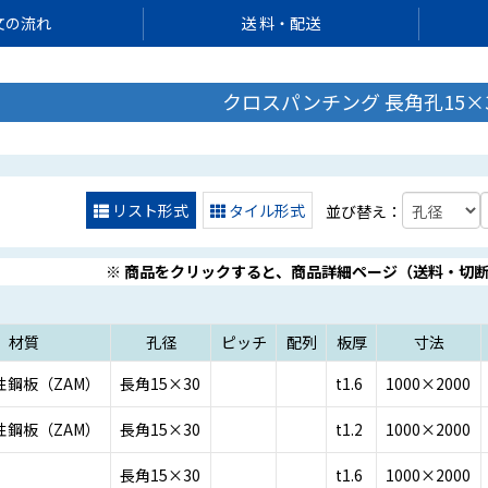
文の流れ
送 料・配送
クロスパンチング 長角孔15×3
リスト形式
タイル形式
並び替え：
※ 商品をクリックすると、商品詳細ページ（送料・切
材質
孔径
ピッチ
配列
板厚
寸法
性鋼板（ZAM）
長角15×30
t1.6
1000×2000
性鋼板（ZAM）
長角15×30
t1.2
1000×2000
長角15×30
t1.6
1000×2000