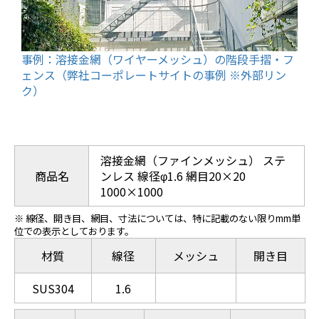
事例：溶接金網（ワイヤーメッシュ）の階段手摺・フ
ェンス（弊社コーポレートサイトの事例 ※外部リン
ク）
溶接金網（ファインメッシュ） ステ
商品名
ンレス 線径φ1.6 網目20×20
1000×1000
※ 線径、開き目、網目、寸法については、特に記載のない限りmm単
位での表示としております。
材質
線径
メッシュ
開き目
SUS304
1.6