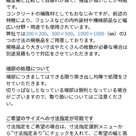
です。
コンクリートの補強材としてもおなじみですが、前述の
特徴により、フェンスなどの内外装材や機械部品など幅
広い分野・用途でも使用されています。
弊社では
200×200
、
500×500
、
1000×1000
（㎜）の3
つの寸法の規格品をご用意しております。
規格品より大きい寸法やたくさんの枚数が必要な場合は
別途見積もりで対応をさせていただきます。
端部の処理について
端部につきましてはできる限り突き出し均等で処理をさ
せていただきます。
切りっぱなしとなっている端部は鋭利となっている場合
がございますので、取り扱いについてはご注意くださ
い。
ご希望のサイズへの寸法指定が可能です
寸法指定をご希望の場合は、寸法指定選択メニューか
お買い物を続ける
カートへ進む
ら”寸法指定あり”にチェックを入れて、ご希望の幅と高