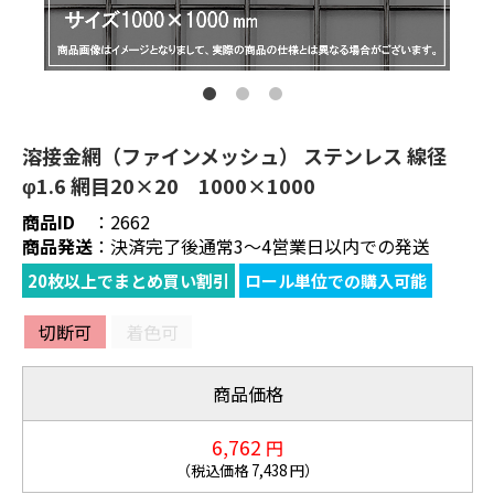
溶接金網（ファインメッシュ） ステンレス 線径
φ1.6 網目20×20 1000×1000
商品ID
：
2662
商品発送
：
決済完了後通常3～4営業日以内での発送
20枚以上でまとめ買い割引
ロール単位での購入可能
切断可
着色可
商品価格
6,762
円
（税込価格
7,438
円）