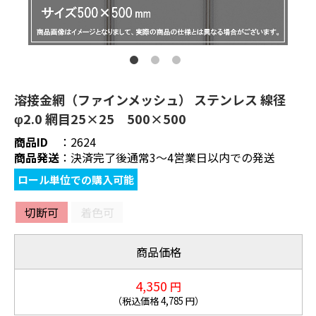
溶接金網（ファインメッシュ） ステンレス 線径
φ2.0 網目25×25 500×500
商品ID
：
2624
商品発送
：
決済完了後通常3～4営業日以内での発送
ロール単位での購入可能
切断可
着色可
商品価格
4,350
円
（税込価格
4,785
円）