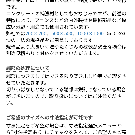
です。
コンクリートの補強材としてもおなじみですが、前述の
特徴により、フェンスなどの内外装材や機械部品など幅
広い分野・用途でも使用されています。
弊社では
200×200
、
500×500
、
1000×1000
（㎜）の3
つの寸法の規格品をご用意しております。
規格品より大きい寸法やたくさんの枚数が必要な場合は
別途見積もりで対応をさせていただきます。
端部の処理について
端部につきましてはできる限り突き出し均等で処理をさ
せていただきます。
切りっぱなしとなっている端部は鋭利となっている場合
がございますので、取り扱いについてはご注意くださ
い。
ご希望のサイズへの寸法指定が可能です
お買い物を続ける
カートへ進む
寸法指定をご希望の場合は、寸法指定選択メニューか
ら”寸法指定あり”にチェックを入れて、ご希望の幅と高