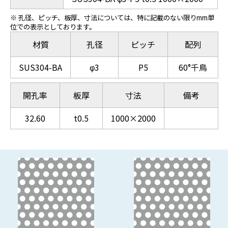
※ 孔径、ピッチ、板厚、寸法については、特に記載のない限りmm単
位での表示としております。
材質
孔径
ピッチ
配列
SUS304-BA
φ3
P5
60°千鳥
開孔率
板厚
寸法
備考
32.60
t0.5
1000×2000