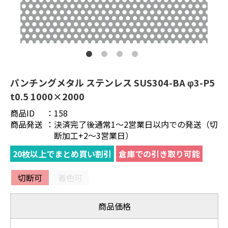
パンチングメタル ステンレス SUS304-BA φ3-P5
t0.5 1000×2000
商品ID
：
158
商品発送
：
決済完了後通常1～2営業日以内での発送（切
断加工+2～3営業日）
20枚以上でまとめ買い割引
倉庫での引き取り可能
切断可
着色可
商品価格