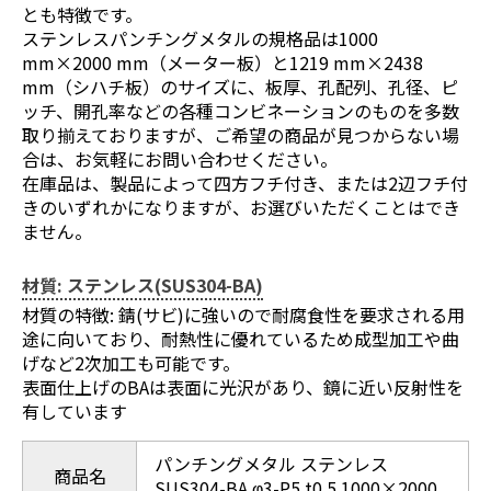
とも特徴です。
ステンレスパンチングメタルの規格品は1000
mm×2000 mm（メーター板）と1219 mm×2438
mm（シハチ板）のサイズに、板厚、孔配列、孔径、ピ
ッチ、開孔率などの各種コンビネーションのものを多数
取り揃えておりますが、ご希望の商品が見つからない場
合は、お気軽にお問い合わせください。
在庫品は、製品によって四方フチ付き、または2辺フチ付
きのいずれかになりますが、お選びいただくことはでき
ません。
材質: ステンレス(SUS304-BA)
材質の特徴: 錆(サビ)に強いので耐腐食性を要求される用
途に向いており、耐熱性に優れているため成型加工や曲
げなど2次加工も可能です。
表面仕上げのBAは表面に光沢があり、鏡に近い反射性を
有しています
パンチングメタル ステンレス
商品名
SUS304-BA φ3-P5 t0.5 1000×2000