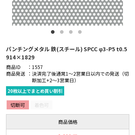
パンチングメタル 鉄(スチール) SPCC φ3-P5 t0.5
914×1829
商品ID
：
1557
商品発送
：
決済完了後通常1～2営業日以内での発送（切
断加工+2～3営業日）
20枚以上でまとめ買い割引
切断可
着色可
商品価格