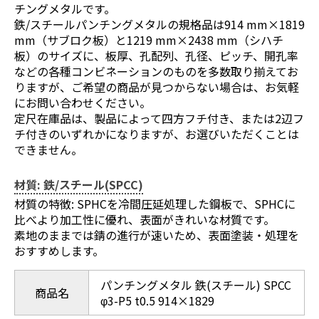
チングメタルです。
鉄/スチールパンチングメタルの規格品は914 mm×1819
mm（サブロク板）と1219 mm×2438 mm（シハチ
板）のサイズに、板厚、孔配列、孔径、ピッチ、開孔率
などの各種コンビネーションのものを多数取り揃えてお
りますが、ご希望の商品が見つからない場合は、お気軽
にお問い合わせください。
定尺在庫品は、製品によって四方フチ付き、または2辺フ
チ付きのいずれかになりますが、お選びいただくことは
できません。
材質: 鉄/スチール(SPCC)
材質の特徴: SPHCを冷間圧延処理した鋼板で、SPHCに
比べより加工性に優れ、表面がきれいな材質です。
素地のままでは錆の進行が速いため、表面塗装・処理を
おすすめします。
パンチングメタル 鉄(スチール) SPCC
商品名
φ3-P5 t0.5 914×1829