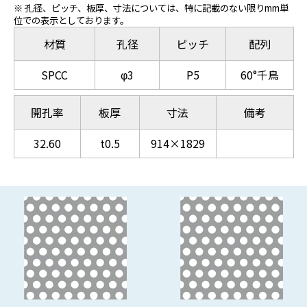
※ 孔径、ピッチ、板厚、寸法については、特に記載のない限りmm単
位での表示としております。
材質
孔径
ピッチ
配列
SPCC
φ3
P5
60°千鳥
開孔率
板厚
寸法
備考
32.60
t0.5
914×1829