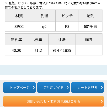
※ 孔径、ピッチ、板厚、寸法については、特に記載のない限りmm単
位での表示としております。
材質
孔径
ピッチ
配列
SPCC
φ2
P3
60°千鳥
開孔率
板厚
寸法
備考
40.20
t1.2
914×1829
トップページ
ご利用ガイド
カートを見る
お問い合わせ・無料お見積はこちら