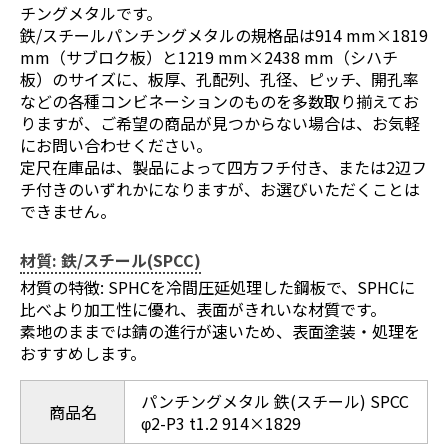
チングメタルです。
鉄/スチールパンチングメタルの規格品は914 mm×1819
mm（サブロク板）と1219 mm×2438 mm（シハチ
板）のサイズに、板厚、孔配列、孔径、ピッチ、開孔率
などの各種コンビネーションのものを多数取り揃えてお
りますが、ご希望の商品が見つからない場合は、お気軽
にお問い合わせください。
定尺在庫品は、製品によって四方フチ付き、または2辺フ
チ付きのいずれかになりますが、お選びいただくことは
できません。
材質: 鉄/スチール(SPCC)
材質の特徴: SPHCを冷間圧延処理した鋼板で、SPHCに
比べより加工性に優れ、表面がきれいな材質です。
素地のままでは錆の進行が速いため、表面塗装・処理を
おすすめします。
パンチングメタル 鉄(スチール) SPCC
商品名
φ2-P3 t1.2 914×1829