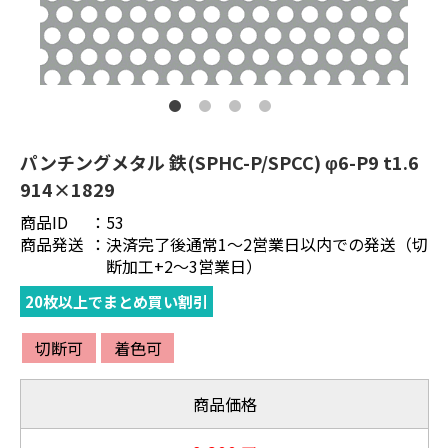
パンチングメタル 鉄(SPHC-P/SPCC) φ6-P9 t1.6
914×1829
商品ID
：
53
商品発送
：
決済完了後通常1～2営業日以内での発送（切
断加工+2～3営業日）
20枚以上でまとめ買い割引
切断可
着色可
商品価格