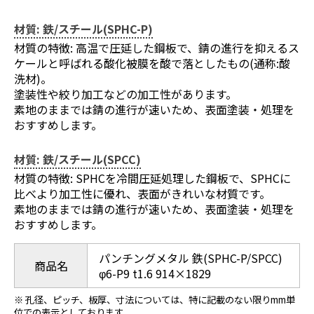
材質: 鉄/スチール(SPHC-P)
材質の特徴: 高温で圧延した鋼板で、錆の進行を抑えるス
ケールと呼ばれる酸化被膜を酸で落としたもの(通称:酸
洗材)。
塗装性や絞り加工などの加工性があります。
素地のままでは錆の進行が速いため、表面塗装・処理を
おすすめします。
材質: 鉄/スチール(SPCC)
材質の特徴: SPHCを冷間圧延処理した鋼板で、SPHCに
比べより加工性に優れ、表面がきれいな材質です。
素地のままでは錆の進行が速いため、表面塗装・処理を
おすすめします。
パンチングメタル 鉄(SPHC-P/SPCC)
商品名
φ6-P9 t1.6 914×1829
※ 孔径、ピッチ、板厚、寸法については、特に記載のない限りmm単
位での表示としております。