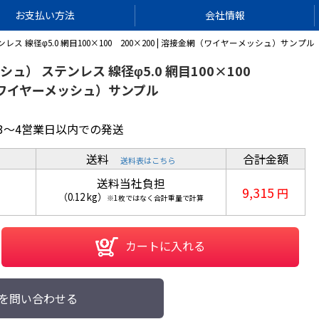
お支払い方法
会社情報
 線径φ5.0 網目100×100 200×200 | 溶接金網（ワイヤーメッシュ）サンプル
ュ） ステンレス 線径φ5.0 網目100×100
網（ワイヤーメッシュ）サンプル
3～4営業日以内での発送
送料
合計金額
送料表はこちら
送料当社負担
9,315
円
（
0.12
kg
）
※1枚ではなく合計重量で計算
カートに入れる
を問い合わせる