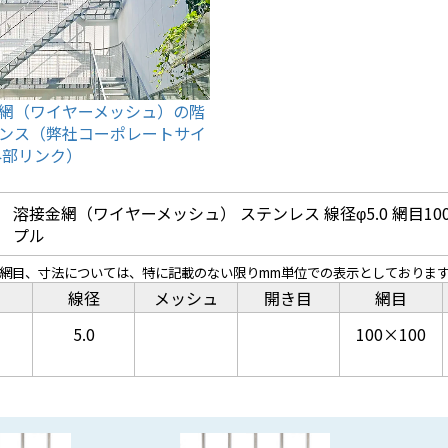
網（ワイヤーメッシュ）の階
ンス（弊社コーポレートサイ
外部リンク）
溶接金網（ワイヤーメッシュ） ステンレス 線径φ5.0 網目100
プル
、網目、寸法については、特に記載のない限りmm単位での表示としておりま
線径
メッシュ
開き目
網目
5.0
100×100