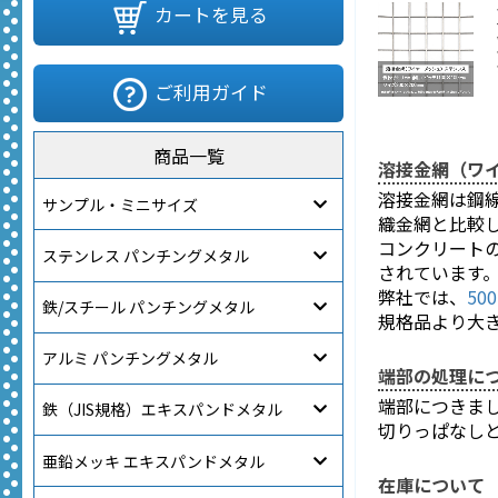
カートを見る
ご利用ガイド
商品一覧
溶接金網（ワ
溶接金網は鋼
サンプル・ミニサイズ
織金網と比較
コンクリート
ステンレス パンチングメタル
されています
弊社では
、
50
鉄/スチール パンチングメタル
規格品より大
アルミ パンチングメタル
端部の処理に
端部につきま
鉄（JIS規格）エキスパンドメタル
切りっぱなし
亜鉛メッキ エキスパンドメタル
在庫について