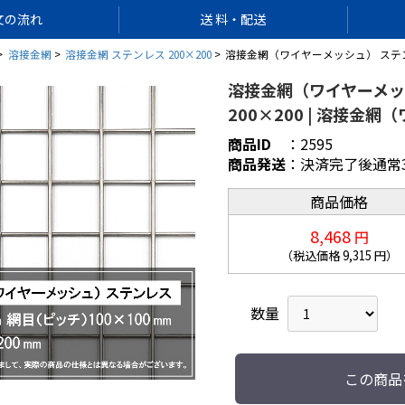
文の流れ
送 料・配送
溶接金網
溶接金網 ステンレス 200×200
溶接金網（ワイヤーメッシュ） ステンレス
溶接金網（ワイヤーメッシ
200×200 | 溶接金
商品ID
：
2595
商品発送
：
決済完了後通常
商品価格
8,468
円
（税込価格
9,315
円）
数量
この商品