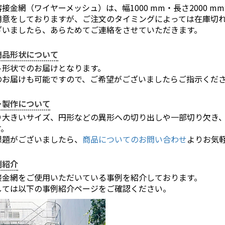
接金網（ワイヤーメッシュ）は、幅1000 mm・長さ2000 m
用意をしておりますが、ご注文のタイミングによっては在庫切
ざいましたら、あらためてご連絡をさせていただきます。
商品形状について
ト形状でのお届けとなります。
のお届けも可能ですので、ご希望がございましたらご指示くだ
ー製作について
り大きいサイズ、円形などの異形への切り出しや一部切り欠き
す。
課題がございましたら、
商品についてのお問い合わせ
よりお気
お買い物を続ける
カートへ進む
例紹介
接金網をご使用いただいている事例を紹介しております。
しては以下の事例紹介ページをご確認ください。