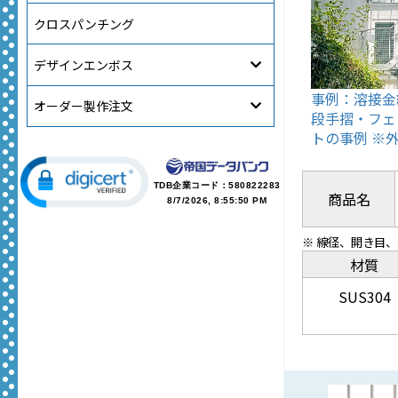
クロスパンチング
デザインエンボス
事例：溶接金
オーダー製作注文
段手摺・フェ
トの事例 ※
TDB企業コード：
580822283
商品名
8/7/2026, 8:55:50 PM
※ 線径、開き目
材質
SUS304