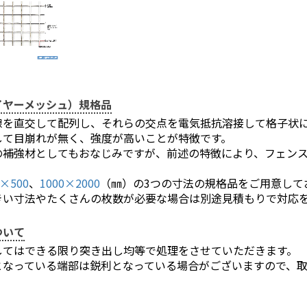
イヤーメッシュ）規格品
線を直交して配列し、それらの交点を電気抵抗溶接して格子状
して目崩れが無く、強度が高いことが特徴です。
の補強材としてもおなじみですが、前述の特徴により、フェン
。
0×500
、
1000×2000
（㎜）の3つの寸法の規格品をご用意して
きい寸法やたくさんの枚数が必要な場合は別途見積もりで対応
ついて
してはできる限り突き出し均等で処理をさせていただきます。
となっている端部は鋭利となっている場合がございますので、