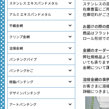
ステンレス エキスパンドメタル
ステンレスの溶
在庫豊富にご
在庫切れがご
アルミ エキスパンドメタル
平織金網
お届けの際の
商品はフラッ
クリンプ金網
ロール形状で
溶接金網
金網のオーダ
弊社規格品よ
パンチングパイプ
いても承りま
金網について
パンチングかご
溶接金網の事
樹脂パンチング
お客さまに溶
詳細につきま
デザインパンチング
アートパンチング