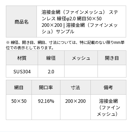
溶接金網（ファインメッシュ） ステ
ンレス 線径φ2.0 網目50×50
商品名
200×200 | 溶接金網（ファインメッ
シュ）サンプル
※ 線径、開き目、網目、寸法については、特に記載のない限りmm単
位での表示としております。
材質
線径
メッシュ
開き目
SUS304
2.0
網目
開口率
寸法
備考
50×50
92.16%
200×200
溶接金網
（ファイン
メッシュ）