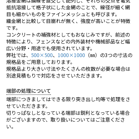
溶接金網は鋼線を直交して配列し、それらの交点を電気
抵抗溶接して格子状にした金網のことで、線径が細く網
目も細かいものをファインメッシュとも呼びます。
織金網と比較して目崩れが無く、強度が高いことが特徴
です。
コンクリートの補強材としてもおなじみですが、前述の
特徴により、フェンスなどの内外装材や機械部品など幅
広い分野・用途でも使用されています。
弊社では
、
500×500
、
1000×1000
（㎜）の3つの寸法の
規格品をご用意しております。
規格品より大きい寸法やたくさんの枚数が必要な場合は
別途見積もりで対応をさせていただきます。
端部の処理について
端部につきましてはできる限り突き出し均等で処理をさ
せていただきます。
切りっぱなしとなっている端部は鋭利となっている場合
がございますので、取り扱いについてはご注意くださ
い。