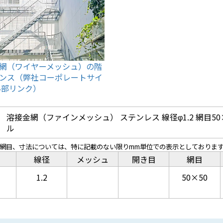
網（ワイヤーメッシュ）の階
ンス（弊社コーポレートサイ
外部リンク）
溶接金網（ファインメッシュ） ステンレス 線径φ1.2 網目50
ル
、網目、寸法については、特に記載のない限りmm単位での表示としておりま
線径
メッシュ
開き目
網目
1.2
50×50