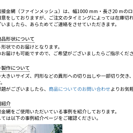
接金網（ファインメッシュ）は、幅1000 mm・長さ20 m
用意をしておりますが、ご注文のタイミングによっては在庫切
ざいましたら、あらためてご連絡をさせていただきます。
商品形状について
ト形状でのお届けとなります。
のお届けも可能ですので、ご希望がございましたらご指示くだ
ー製作について
り大きいサイズ、円形などの異形への切り出しや一部切り欠き
す。
課題がございましたら、
商品についてのお問い合わせ
よりお気
お買い物を続ける
カートへ進む
例紹介
接金網をご使用いただいている事例を紹介しております。
しては以下の事例紹介ページをご確認ください。