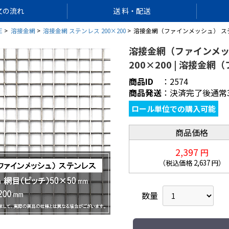
文の流れ
送 料・配送
E
溶接金網
溶接金網 ステンレス 200×200
溶接金網（ファインメッシュ） ステンレ
溶接金網（ファインメッシ
200×200 | 溶接金
商品ID
：
2574
商品発送
：
決済完了後通常
ロール単位での購入可能
商品価格
2,397
円
（税込価格
2,637
円）
数量