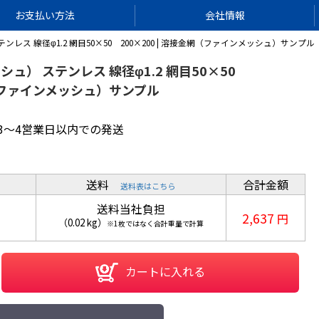
お支払い方法
会社情報
ス 線径φ1.2 網目50×50 200×200 | 溶接金網（ファインメッシュ）サンプル
ュ） ステンレス 線径φ1.2 網目50×50
網（ファインメッシュ）サンプル
3～4営業日以内での発送
送料
合計金額
送料表はこちら
送料当社負担
2,637
円
（
0.02
kg
）
※1枚ではなく合計重量で計算
カートに入れる