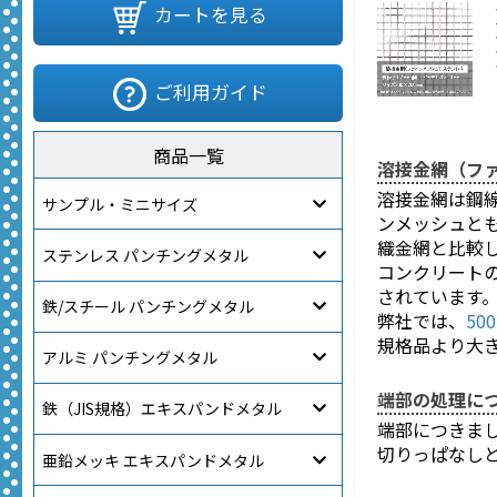
カートを見る
ご利用ガイド
商品一覧
溶接金網（フ
溶接金網は鋼
サンプル・ミニサイズ
ンメッシュと
織金網と比較
ステンレス パンチングメタル
コンクリート
されています
鉄/スチール パンチングメタル
弊社では
、
50
規格品より大
アルミ パンチングメタル
端部の処理に
鉄（JIS規格）エキスパンドメタル
端部につきま
切りっぱなし
亜鉛メッキ エキスパンドメタル