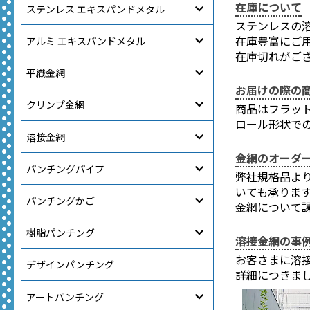
在庫について
ステンレス エキスパンドメタル
ステンレスの溶
在庫豊富にご
アルミ エキスパンドメタル
在庫切れがご
平織金網
お届けの際の
クリンプ金網
商品はフラッ
ロール形状で
溶接金網
金網のオーダ
パンチングパイプ
弊社規格品よ
いても承りま
パンチングかご
金網について
樹脂パンチング
溶接金網の事
お客さまに溶
デザインパンチング
詳細につきま
アートパンチング