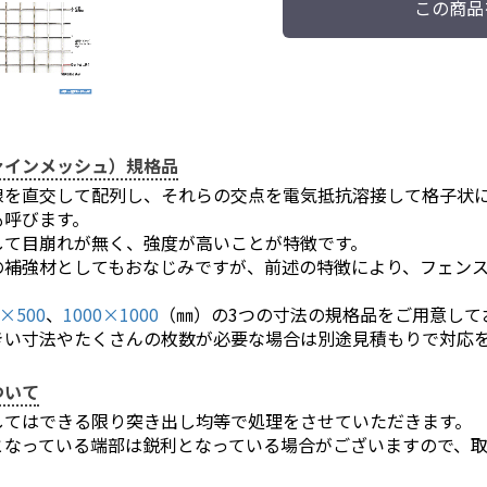
この商品
ァインメッシュ）規格品
線を直交して配列し、それらの交点を電気抵抗溶接して格子状
も呼びます。
して目崩れが無く、強度が高いことが特徴です。
の補強材としてもおなじみですが、前述の特徴により、フェン
。
0×500
、
1000×1000
（㎜）の3つの寸法の規格品をご用意して
きい寸法やたくさんの枚数が必要な場合は別途見積もりで対応
ついて
してはできる限り突き出し均等で処理をさせていただきます。
となっている端部は鋭利となっている場合がございますので、