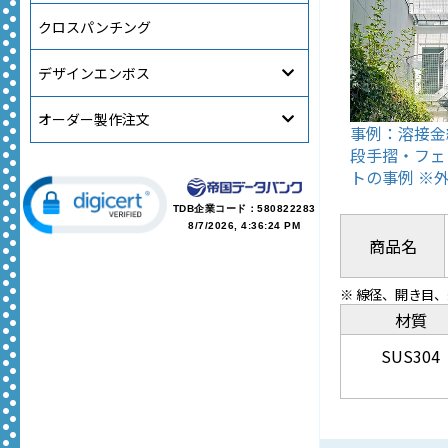
クロスパンチング
デザインエンボス
オーダー製作注文
事例：溶接金
段手摺・フェ
トの事例 ※
TDB企業コード：
580822283
8/7/2026, 4:36:24 PM
商品名
※ 線径、開き目
材質
SUS304