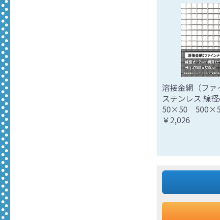
溶接金網（ファ
ステンレス 線径φ
50×50 500×5
￥2,026