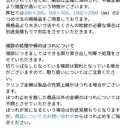
より強度が高いという特徴がございます。
弊社では
200×200
、
500×500
、
1000×1000
（㎜）の3
つの寸法の規格品をご用意しております。
規格品より大きい寸法やたくさんの枚数が必要な場合は
別途見積もりで対応をさせていただきます。
端部の処理や線のほつれについて
お買い物を続ける
カートへ進む
端部につきましてはできる限り突き出し均等で処理をさ
せていただきます。
切りっぱなしとなっている端部は鋭利となっている場合
がございますので、取り扱いについてはご注意くださ
い。
クリンプ金網は製品の性質上線がほつれる場合がござい
ます。
ほつれ止めを施した商品以外の金網のほつれについては
不問とさせていただきます。
ほつれが気になるという場合は別途見積もりとなります
が、
商品についてのお問い合わせ
からほつれ止めをご指
示ください。