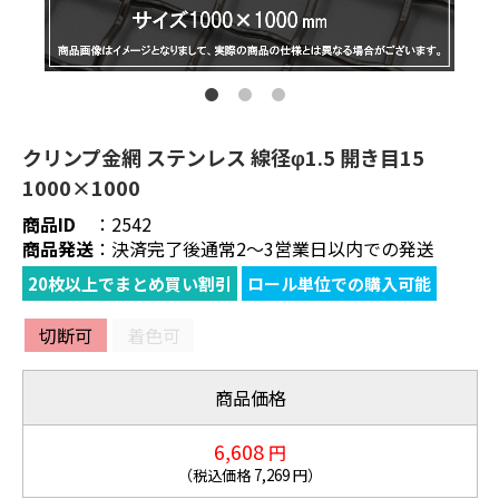
クリンプ金網 ステンレス 線径φ1.5 開き目15
1000×1000
商品ID
：
2542
商品発送
：
決済完了後通常2～3営業日以内での発送
20枚以上でまとめ買い割引
ロール単位での購入可能
切断可
着色可
商品価格
6,608
円
（税込価格
7,269
円）