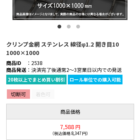
クリンプ金網 ステンレス 線径φ1.2 開き目10
1000×1000
商品ID
：
2538
商品発送
：
決済完了後通常2～3営業日以内での発送
20枚以上でまとめ買い割引
ロール単位での購入可能
切断可
着色可
商品価格
7,588
円
（税込価格
8,347
円）