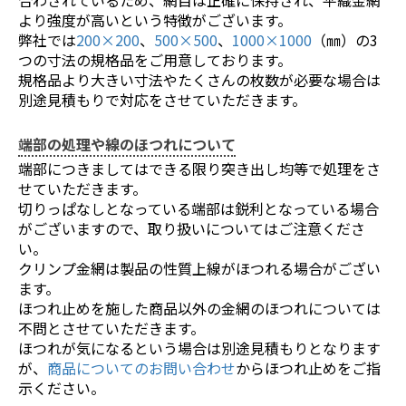
より強度が高いという特徴がございます。
弊社では
200×200
、
500×500
、
1000×1000
（㎜）の3
つの寸法の規格品をご用意しております。
規格品より大きい寸法やたくさんの枚数が必要な場合は
別途見積もりで対応をさせていただきます。
端部の処理や線のほつれについて
お買い物を続ける
カートへ進む
端部につきましてはできる限り突き出し均等で処理をさ
せていただきます。
切りっぱなしとなっている端部は鋭利となっている場合
がございますので、取り扱いについてはご注意くださ
い。
クリンプ金網は製品の性質上線がほつれる場合がござい
ます。
ほつれ止めを施した商品以外の金網のほつれについては
不問とさせていただきます。
ほつれが気になるという場合は別途見積もりとなります
が、
商品についてのお問い合わせ
からほつれ止めをご指
示ください。