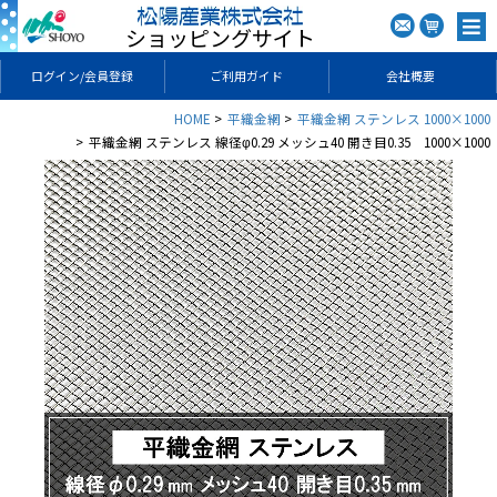
ショッピングサイト
ログイン/会員登録
ご利用ガイド
会社概要
HOME
平織金網
平織金網 ステンレス 1000×1000
平織金網 ステンレス 線径φ0.29 メッシュ40 開き目0.35 1000×1000