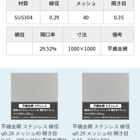
材質
線径
メッシュ
開き目
SUS304
0.29
40
0.35
網目
開口率
寸法
備考
29.52%
1000×1000
平織金網
平織金網 ステンレス 線径
平織金網 ステンレス 線径
φ0.29 メッシュ40 開き目
φ0.29 メッシュ40 開き目