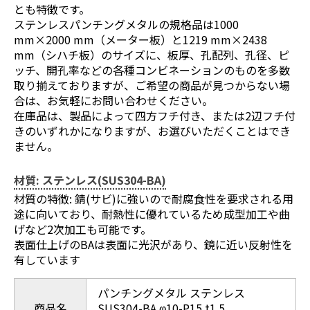
とも特徴です。
ステンレスパンチングメタルの規格品は1000
mm×2000 mm（メーター板）と1219 mm×2438
mm（シハチ板）のサイズに、板厚、孔配列、孔径、ピ
ッチ、開孔率などの各種コンビネーションのものを多数
取り揃えておりますが、ご希望の商品が見つからない場
合は、お気軽にお問い合わせください。
在庫品は、製品によって四方フチ付き、または2辺フチ付
きのいずれかになりますが、お選びいただくことはでき
ません。
材質: ステンレス(SUS304-BA)
材質の特徴: 錆(サビ)に強いので耐腐食性を要求される用
途に向いており、耐熱性に優れているため成型加工や曲
げなど2次加工も可能です。
表面仕上げのBAは表面に光沢があり、鏡に近い反射性を
有しています
パンチングメタル ステンレス
商品名
SUS304-BA φ10-P15 t1.5