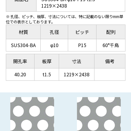
1219×2438
※ 孔径、ピッチ、板厚、寸法については、特に記載のない限りmm単
位での表示としております。
材質
孔径
ピッチ
配列
SUS304-BA
φ10
P15
60°千鳥
開孔率
板厚
寸法
備考
40.20
t1.5
1219×2438