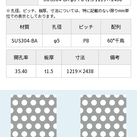
※ 孔径、ピッチ、板厚、寸法については、特に記載のない限りmm単
位での表示としております。
材質
孔径
ピッチ
配列
SUS304-BA
φ5
P8
60°千鳥
開孔率
板厚
寸法
備考
35.40
t1.5
1219×2438