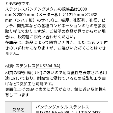
とも特徴です。
ステンレスパンチングメタルの規格品は1000
mm×2000 mm（メーター板）と1219 mm×2438
mm（シハチ板）のサイズに、板厚、孔配列、孔径、ピ
ッチ、開孔率などの各種コンビネーションのものを多数
取り揃えておりますが、ご希望の商品が見つからない場
合は、お気軽にお問い合わせください。
在庫品は、製品によって四方フチ付き、または2辺フチ付
きのいずれかになりますが、お選びいただくことはでき
ません。
材質: ステンレス(SUS304-BA)
材質の特徴: 錆(サビ)に強いので耐腐食性を要求される用
途に向いており、耐熱性に優れているため成型加工や曲
げなど2次加工も可能です。
表面仕上げのBAは表面に光沢があり、鏡に近い反射性を
有しています
パンチングメタル ステンレス
商品名
SUS304-BA φ5-P8 t1.5 1219×2438