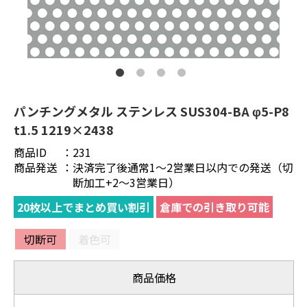
パンチングメタル ステンレス SUS304-BA φ5-P8
t1.5 1219×2438
商品ID
：
231
商品発送
：
決済完了後通常1～2営業日以内での発送（切
断加工+2～3営業日）
20枚以上でまとめ買い割引
倉庫での引き取り可能
切断可
着色可
商品価格