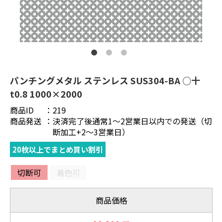
パンチングメタル ステンレス SUS304-BA ○十
t0.8 1000×2000
商品ID
：
219
商品発送
：
決済完了後通常1～2営業日以内での発送（切
断加工+2～3営業日）
20枚以上でまとめ買い割引
切断可
着色可
商品価格