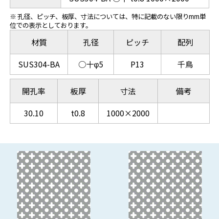
※ 孔径、ピッチ、板厚、寸法については、特に記載のない限りmm単
位での表示としております。
材質
孔径
ピッチ
配列
SUS304-BA
○十φ5
P13
千鳥
開孔率
板厚
寸法
備考
30.10
t0.8
1000×2000