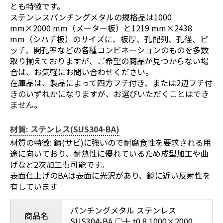
とも特徴です。
ステンレスパンチングメタルの規格品は1000
mm×2000 mm（メーター板）と1219 mm×2438
mm（シハチ板）のサイズに、板厚、孔配列、孔径、ピ
ッチ、開孔率などの各種コンビネーションのものを多数
取り揃えておりますが、ご希望の商品が見つからない場
合は、お気軽にお問い合わせください。
在庫品は、製品によって四方フチ付き、または2辺フチ付
きのいずれかになりますが、お選びいただくことはでき
ません。
材質: ステンレス(SUS304-BA)
材質の特徴: 錆(サビ)に強いので耐腐食性を要求される用
途に向いており、耐熱性に優れているため成型加工や曲
げなど2次加工も可能です。
表面仕上げのBAは表面に光沢があり、鏡に近い反射性を
有しています
パンチングメタル ステンレス
商品名
SUS304-BA ○十 t0.8 1000×2000