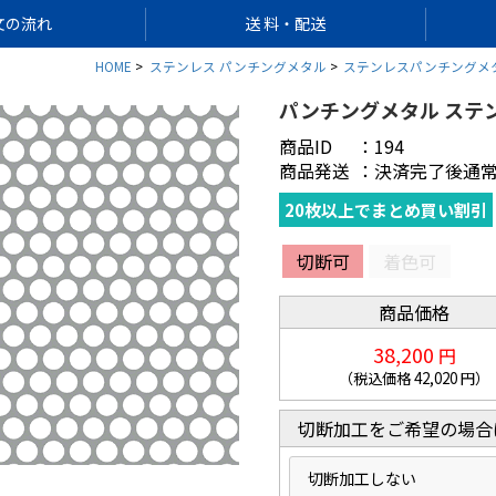
文の流れ
送 料・配送
HOME
ステンレス パンチングメタル
ステンレスパンチングメタル 
パンチングメタル ステンレス 
商品ID
：
194
商品発送
：
決済完了後通常
20枚以上でまとめ買い割引
切断可
着色可
商品価格
38,200
円
（税込価格
42,020
円）
切断加工をご希望の場