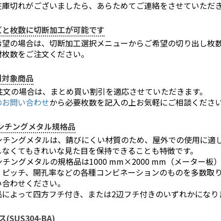
在庫切れがございましたら、あらためてご連絡をさせていただ
ズと枚数に切断加工が可能です
希望の場合は、切断加工選択メニューからご希望の切り出し枚
材枚数をご注文ください。
引対象商品
ご注文の場合は、まとめ買い割引を適応させていただきます。
のお問い合わせ
から必要枚数を記入の上お気軽にご相談くださ
お買い物を続ける
カートへ進む
ンチングメタル規格品
ンチングメタルは、錆びにくい材質のため、屋外での使用に適
しなくてもきれいな見た目を保持できることも特徴です。
チングメタルの規格品は1000 mm×2000 mm（メーター板）
、ピッチ、開孔率などの各種コンビネーションのものを多数取
い合わせください。
品によって四方フチ付き、または2辺フチ付きのいずれかになり
(SUS304-BA)