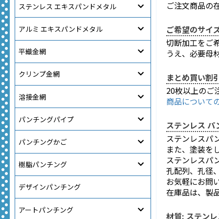
ご注文商品の
ステンレス エキスパンドメタル
ご希望のサイ
アルミ エキスパンドメタル
切断加工をご
平織金網
うえ、必要母
クリンプ金網
まとめ買い割
20枚以上の
溶接金網
商品について
パンチングパイプ
ステンレス パ
ステンレスパ
パンチングかご
また、塗装を
ステンレスパン
樹脂パンチング
孔配列、孔径
お気軽にお問
デザインパンチング
在庫品は、製
アートパンチング
材質: ステンレス