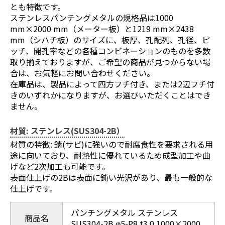
とも特徴です。
ステンレスパンチングメタルの規格品は1000
mm×2000 mm（メーター板）と1219 mm×2438
mm（シハチ板）のサイズに、板厚、孔配列、孔径、ピ
ッチ、開孔率などの各種コンビネーションのものを多数
取り揃えておりますが、ご希望の商品が見つからない場
合は、お気軽にお問い合わせください。
在庫品は、製品によって四方フチ付き、または2辺フチ付
きのいずれかになりますが、お選びいただくことはでき
ません。
材質: ステンレス(SUS304-2B）
材質の特徴: 錆(サビ)に強いので耐腐食性を要求される用
途に向いており、耐熱性に優れているため成型加工や曲
げなど2次加工も可能です。
表面仕上げの2Bは表面に鈍い光沢があり、最も一般的な
仕上げです。
パンチングメタル ステンレス
商品名
SUS304-2B φ5-P8 t3.0 1000×2000