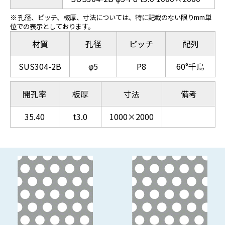
※ 孔径、ピッチ、板厚、寸法については、特に記載のない限りmm単
位での表示としております。
材質
孔径
ピッチ
配列
SUS304-2B
φ5
P8
60°千鳥
開孔率
板厚
寸法
備考
35.40
t3.0
1000×2000