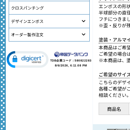
エンボスの形
クロスパンチング
半球部分の直径
フチにつきま
デザインエンボス
※歪・反りが
オーダー製作注文
塗装・アルマ
本商品はご希
ご希望の場合
※本商品は、
TDB企業コード：
580822283
8/6/2026, 6:11:08 PM
ご希望のサイ
こちらのデザ
各種ご希望が
相談ください
商品名