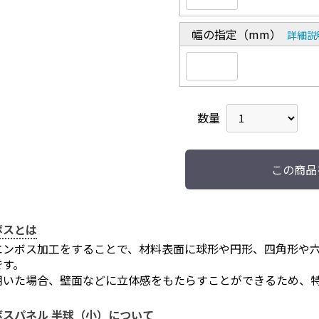
幅の指定（mm）
詳細説
数量
この商品
お買い物を続ける
カートへ進む
ボスとは
エンボス加工をすることで、材料表面に球形や円形、四角形や
です。
用いた場合、壁面などに立体感をもたらすことができるため、
スパネル 半球（小）について