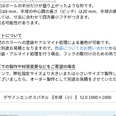
状はボールの半分だけが盛り上がったような形です。
は6 mm、半球の中心間の長さ（ピッチ）は20 mm、半球の高さ
しては、寸法に合わせて四方最小フチがつきます。
残る可能性があります。
イトについて
望のカラーへの塗装やアルマイト処理による着色が可能です。
は別途お見積となりますので、
商品についてのお問い合わせ
か
塗装・アルマイト処理を行う場合、フックの取付けのための吊
ズでの製作や材質変更などをご希望の場合
インで、弊社設定サイズより大きいまたは小さいサイズで製作
ございましたら、オーダー製作として別途お見積をさせていた
。
デザインエンボスパネル 【半球（小）】 t2.0 1000×1000