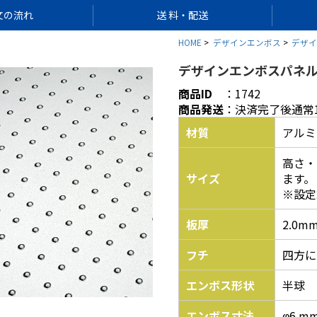
文の流れ
送 料・配送
HOME
デザインエンボス
デザイン
デザインエンボスパネル 【
商品ID
：
1742
商品発送
：
決済完了後通常
材質
アルミ
高さ・
サイズ
ます。
※設定
板厚
2.0m
フチ
四方に
エンボス形状
半球
エンボス寸法
φ6 m