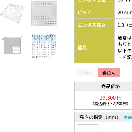
ピッチ
20 m
エンボス高さ
1.8（
通常は
もりと
塗装
以下の
ーを記
切断可
着色可
商品価格
29,300
円
（税込価格
32,230
円）
高さの指定（mm）
詳細