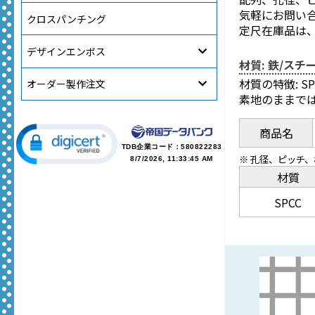
気軽にお問い
クロスパンチング
定尺在庫品は
デザインエンボス
材質: 鉄/スチー
材質の特徴: 
オーダー製作注文
素地のままで
商品名
TDB企業コード：
580822283
※ 孔径、ピッチ
8/7/2026, 11:33:45 AM
材質
SPCC