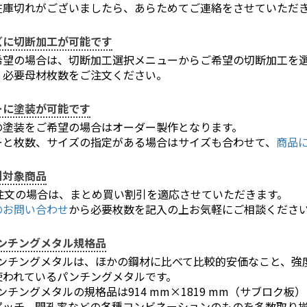
在庫切れがございましたら、あらためてご連絡をさせていただ
ズに切断加工が可能です
希望の場合は、切断加工選択メニューからご希望の切断加工を
、必要母材枚数をご注文ください。
ーに塗装が可能です
の塗装をご希望の場合はオーダー製作となります。
ーと枚数、サイズの指定がある場合はサイズも合わせて、
商品
引対象商品
ご注文の場合は、まとめ買い割引を適応させていただきます。
のお問い合わせ
から必要枚数を記入の上お気軽にご相談くださ
パンチングメタル規格品
パンチングメタルは、ほかの鋼材に比べて比較的安価なこと、強
お買い物を続ける
カートへ進む
使われているパンチングメタルです。
ンチングメタルの規格品は914 mm×1819 mm（サブロク板）
ピッチ、開孔率などの各種コンビネーションのものを多数取り