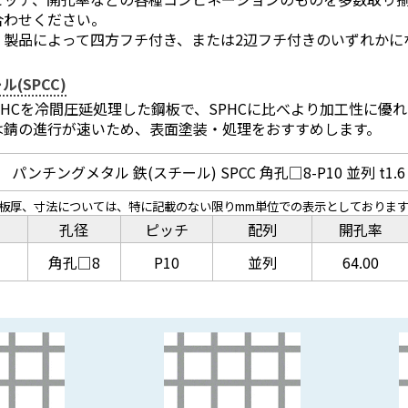
合わせください。
、製品によって四方フチ付き、または2辺フチ付きのいずれかに
ル(SPCC)
SPHCを冷間圧延処理した鋼板で、SPHCに比べより加工性に
は錆の進行が速いため、表面塗装・処理をおすすめします。
パンチングメタル 鉄(スチール) SPCC 角孔□8-P10 並列 t1.6 
、板厚、寸法については、特に記載のない限りmm単位での表示としておりま
孔径
ピッチ
配列
開孔率
角孔□8
P10
並列
64.00