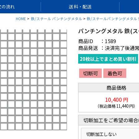
文の流れ
送 料・配送
HOME
鉄/スチール パンチングメタル
鉄/スチールパンチングメタル 91
パンチングメタル 鉄(スチール
商品ID
：
1589
商品発送
：
決済完了後通常
20枚以上でまとめ買い割引
切断可
着色可
商品価格
10,400
円
（税込価格
11,440
円）
切断加工をご希望の場