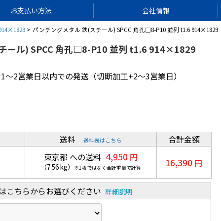
お支払い方法
会社情報
4×1829
パンチングメタル 鉄(スチール) SPCC 角孔□8-P10 並列 t1.6 914×1829
) SPCC 角孔□8-P10 並列 t1.6 914×1829
1～2営業日以内での発送（切断加工+2～3営業日）
送料
合計金額
送料表はこちら
4,950
東京都 への送料
円
16,390
円
（
7.56
kg
）
※1枚ではなく合計重量で計算
合はこちらからお選びください
詳細説明