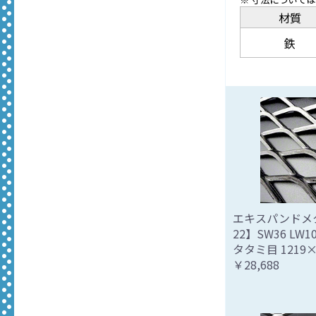
材質
鉄
エキスパンドメタ
22】SW36 LW101
タタミ目 1219×
￥28,688