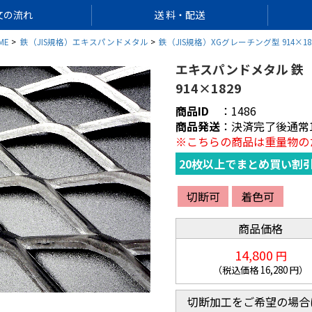
文の流れ
送 料・配送
ME
鉄（JIS規格）エキスパンドメタル
鉄（JIS規格）XGグレーチング型 914×18
エキスパンドメタル 鉄 【XG
914×1829
商品ID
：
1486
商品発送
：
決済完了後通常
※こちらの商品は重量物の
20枚以上でまとめ買い割
切断可
着色可
商品価格
14,800
円
（税込価格
16,280
円）
切断加工をご希望の場