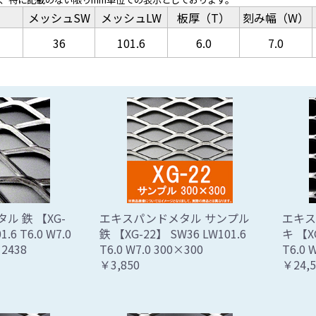
メッシュSW
メッシュLW
板厚（T）
刻み幅（W）
36
101.6
6.0
7.0
ル 鉄 【XG-
エキスパンドメタル サンプル
エキス
.6 T6.0 W7.0
鉄 【XG-22】 SW36 LW101.6
キ 【X
2438
T6.0 W7.0 300×300
T6.0
￥3,850
￥24,5