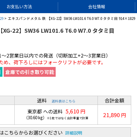
お支払い方法
会社情報
29
エキスパンドメタル 鉄 【XG-22】SW36 LW101.6 T6.0 W7.0 タタミ目 914×1829
-22】SW36 LW101.6 T6.0 W7.0 タタミ目
1～2営業日以内での発送（切断加工+2～3営業日）
ため、荷下ろしにはフォークリフトが必要です。
引
倉庫での引き取り可能
送料
合計金額
送料表はこちら
5,610
東京都 への送料
円
21,890
円
（
30.60
kg
）
※1枚ではなく合計重量で計算
合はこちらからお選びください
詳細説明