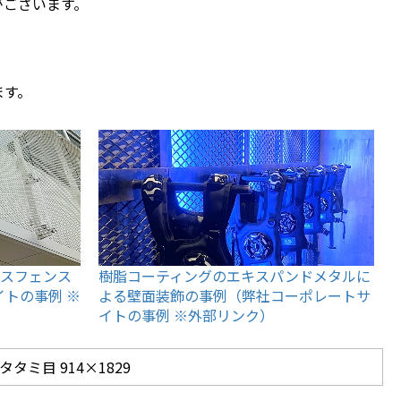
がございます。
ます。
ラスフェンス
樹脂コーティングのエキスパンドメタルに
トの事例 ※
よる壁面装飾の事例（弊社コーポレートサ
イトの事例 ※外部リンク）
 タタミ目 914×1829