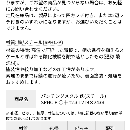
りますが、ご希望の商品が見つからない場合は、お気軽
にお問い合わせください。
定尺在庫品は、製品によって四方フチ付き、または2辺フ
チ付きのいずれかになりますが、お選びいただくことは
できません。
材質: 鉄/スチール(SPHC-P)
材質の特徴: 高温で圧延した鋼板で、錆の進行を抑えるス
ケールと呼ばれる酸化被膜を酸で落としたもの(通称:酸
洗材)。
塗装性や絞り加工などの加工性があります。
素地のままでは錆の進行が速いため、表面塗装・処理を
おすすめします。
パンチングメタル 鉄(スチール)
商品名
SPHC-P ○十 t2.3 1219×2438
※ 孔径、ピッチ、板厚、寸法については、特に記載のない限りmm単
位での表示としております。
材質
孔径
ピッチ
配列