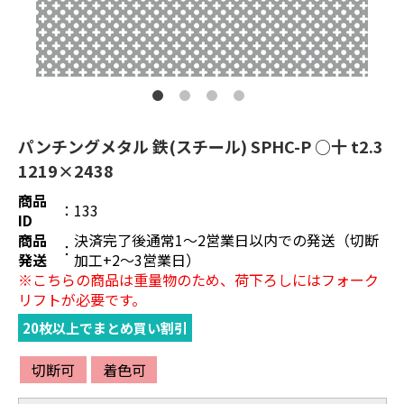
パンチングメタル 鉄(スチール) SPHC-P ○十 t2.3
1219×2438
商品
：
133
ID
商品
決済完了後通常1～2営業日以内での発送（切断
：
発送
加工+2～3営業日）
※こちらの商品は重量物のため、荷下ろしにはフォーク
リフトが必要です。
20枚以上でまとめ買い割引
切断可
着色可