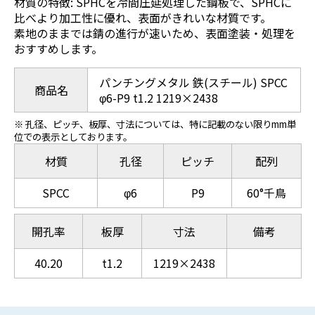
材質の特徴: SPHCを冷間圧延処理した鋼板で、SPHCに
比べより加工性に優れ、表面がきれいな材質です。
素地のままでは錆の進行が速いため、表面塗装・処理を
おすすめします。
パンチングメタル 鉄(スチール) SPCC
商品名
φ6-P9 t1.2 1219×2438
※ 孔径、ピッチ、板厚、寸法については、特に記載のない限りmm単
位での表示としております。
材質
孔径
ピッチ
配列
SPCC
φ6
P9
60°千鳥
開孔率
板厚
寸法
備考
40.20
t1.2
1219×2438