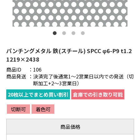
パンチングメタル 鉄(スチール) SPCC φ6-P9 t1.2
1219×2438
商品ID
：
106
商品発送
：
決済完了後通常1～2営業日以内での発送（切
断加工+2～3営業日）
20枚以上でまとめ買い割引
倉庫での引き取り可能
切断可
着色可
商品価格