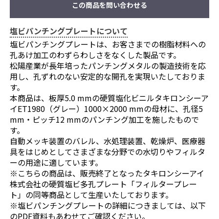
この商品を問い合わせる
塩ビパンチングプレートについて
塩ビパンチングプレートは、お客さまでの樹脂材料への
孔あけ加工のわずらわしさをなくした製品です。
松陽産業が長年培ったパンチングメタルの製造技術を応
用し、孔ずれのない安定的な開孔を実現いたしておりま
す。
本商品は、板厚5.0 mmの硬質塩化ビニルタキロンシーア
イET1980（グレー）1000×2000 mmの母材に、孔径5
mm・ピッチ12 mmのパンチング加工を施したもので
す。
自動メッキ装置のバレル、水処理装置、乾燥炉、医療器
具をはじめとしてさまざまな分野での水切りやフィルタ
ーの用途に適しています。
※こちらの商品は、販売終了となったタキロンシーアイ
株式会社の硬質塩ビ多孔プレート「フィルタープレー
ト」の同等商品として生産いたしております。
※塩ビパンチングプレートの詳細につきましては、以下
のPDF資料もあわせてご確認ください。