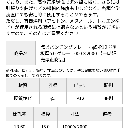
ており、また、高電気絶縁性で紫外線に強く、さらには
引張りや曲げなどの機械的強度も申し分なく、各種化学
装置にても安定的に使用することができます。
ただし、有機溶剤（アセトン、メタノール、トルエンな
ど）が使用される環境には適さないという特徴がござい
ますので、その点はご留意ください。
塩ビパンチングプレート φ5-P12 並列
商品名
板厚5.0 グレー 1000×2000 【一時販
売停止商品】
※ 孔径、ピッチ、板厚、寸法については、特に記載のない限りmm単
位での表示としております。
材質
孔径
ピッチ
配列
硬質塩ビ
φ5
P12
並列
開孔率
板厚
寸法
備考
13.60
t5.0
1000×2000