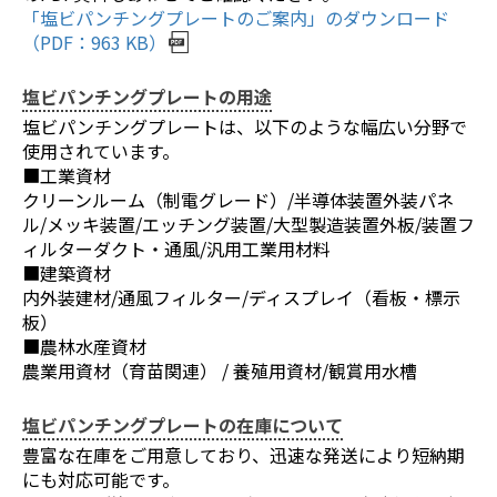
「塩ビパンチングプレートのご案内」のダウンロード
（PDF：963 KB）
塩ビパンチングプレートの用途
塩ビパンチングプレートは、以下のような幅広い分野で
お買い物を続ける
カートへ進む
使用されています。
■工業資材
クリーンルーム（制電グレード）/半導体装置外装パネ
ル/メッキ装置/エッチング装置/大型製造装置外板/装置フ
ィルターダクト・通風/汎用工業用材料
■建築資材
内外装建材/通風フィルター/ディスプレイ（看板・標示
板）
■農林水産資材
農業用資材（育苗関連） / 養殖用資材/観賞用水槽
塩ビパンチングプレートの在庫について
豊富な在庫をご用意しており、迅速な発送により短納期
にも対応可能です。