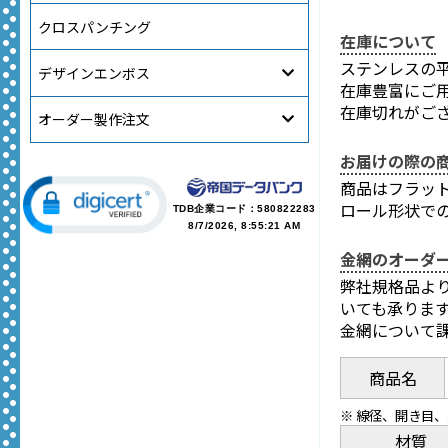
クロスパンチング
在庫について
ステンレスの平
デザインエンボス
在庫豊富にご
在庫切れがご
オーダー製作注文
お届けの際の
商品はフラッ
ロール形状で
TDB企業コード：
580822283
8/7/2026, 8:55:21 AM
金網のオーダ
弊社規格品よ
いても承りま
金網について
商品名
※ 線径、開き目
材質