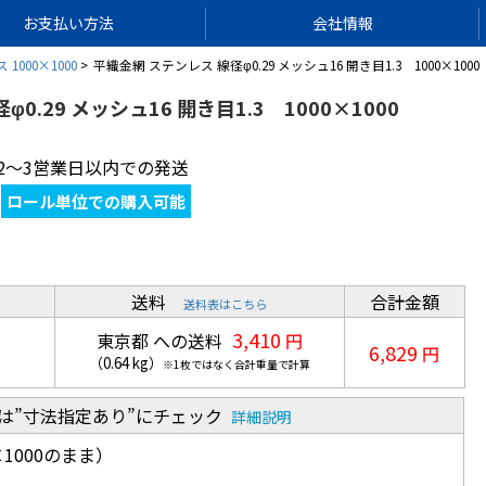
お支払い方法
会社情報
1000×1000
平織金網 ステンレス 線径φ0.29 メッシュ16 開き目1.3 1000×1000
0.29 メッシュ16 開き目1.3 1000×1000
2～3営業日以内での発送
ロール単位での購入可能
送料
合計金額
送料表はこちら
3,410
東京都 への送料
円
6,829
円
（
0.64
kg
）
※1枚ではなく合計重量で計算
は”寸法指定あり”にチェック
詳細説明
1000のまま）