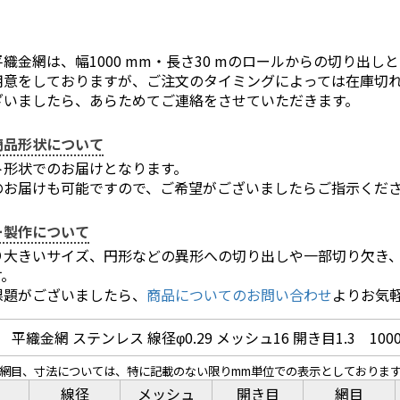
織金網は、幅1000 mm・長さ30 mのロールからの切り出し
用意をしておりますが、ご注文のタイミングによっては在庫切
ざいましたら、あらためてご連絡をさせていただきます。
商品形状について
ト形状でのお届けとなります。
のお届けも可能ですので、ご希望がございましたらご指示くだ
ー製作について
り大きいサイズ、円形などの異形への切り出しや一部切り欠き
す。
課題がございましたら、
商品についてのお問い合わせ
よりお気
平織金網 ステンレス 線径φ0.29 メッシュ16 開き目1.3 1000
、網目、寸法については、特に記載のない限りmm単位での表示としておりま
線径
メッシュ
開き目
網目