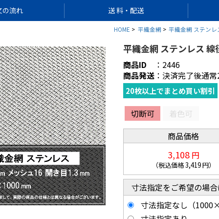
文の流れ
送 料・配送
HOME
平織金網
平織金網 ステンレス 
平織金網 ステンレス 線径φ
商品ID
：
2446
商品発送
：
決済完了後通常
20枚以上でまとめ買い割引
切断可
着色可
商品価格
3,108
円
（税込価格
3,419
円）
寸法指定をご希望の場合
寸法指定なし（1000×
寸法指定あり