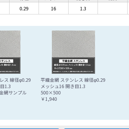
0.29
16
1.3
ス 線径φ0.29
平織金網 ステンレス 線径φ0.29
き目1.3
メッシュ16 開き目1.3
平織金網サンプル
500×500
￥1,940