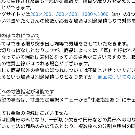
込んで製作された最も一般的な金網で、網目や織り方を変える
ことができます。
ングサイトでは
200×200
、
500×500
、
1000×1000
（㎜）の3
きい寸法やたくさんの枚数が必要な場合は別途見積もりで対応
線のほつれについて
してはできる限り突き出し均等で処理をさせていただきます。
は切りっぱなしとなりますが、商品によっては 「耳」と呼ばれ
となっている端部は鋭利となっている場合がございますので、
品の性質上線がほつれる場合がございます。
施した商品以外の金網のほつれについては不問とさせていただ
なるという場合は別途見積もりとなりますが、
商品についての
ズへの寸法指定が可能です
希望の場合は、寸法指定選択メニューから”寸法指定あり”にチ
お買い物を続ける
カートへ進む
しても金額の増減はございません。
形は四角形のみとなり、一部切り欠きや円形などの異形への切
だいた寸法の商品のみの発送となり、複数枚への分割や残材の