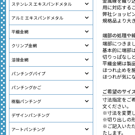
金属線を織り
ステンレス エキスパンドメタル
用に対応する
弊社ショッピ
アルミ エキスパンドメタル
規格品より大
平織金網
端部の処理や
端部につきま
クリンプ金網
基本的に端部
切りっぱなし
溶接金網
平織金網は製
ほつれ止めを
パンチングパイプ
ほつれが気に
パンチングかご
ご希望のサイ
寸法指定をご
樹脂パンチング
文ください。
※寸法を変更
デザインパンチング
※切り出しの
※ご記入いた
アートパンチング
たします。