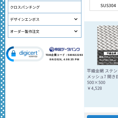
SUS304
クロスパンチング
デザインエンボス
オーダー製作注文
TDB企業コード：
580822283
8/6/2026, 4:08:35 PM
平織金網 ステンレ
メッシュ7 開き
500×500
￥4,528