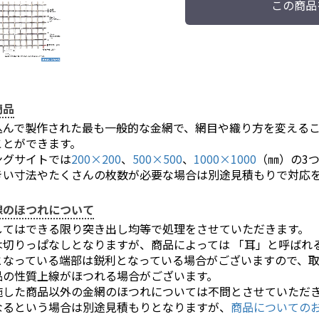
この商品
商品
込んで製作された最も一般的な金網で、網目や織り方を変える
ことができます。
ングサイトでは
200×200
、
500×500
、
1000×1000
（㎜）の3
きい寸法やたくさんの枚数が必要な場合は別途見積もりで対応
線のほつれについて
してはできる限り突き出し均等で処理をさせていただきます。
は切りっぱなしとなりますが、商品によっては 「耳」と呼ばれ
となっている端部は鋭利となっている場合がございますので、
品の性質上線がほつれる場合がございます。
施した商品以外の金網のほつれについては不問とさせていただ
なるという場合は別途見積もりとなりますが、
商品についての