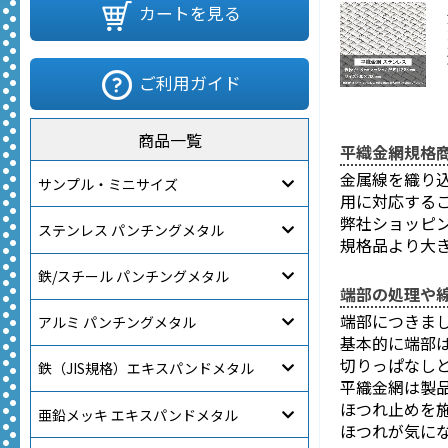
カートを見る
ご利用ガイド
商品一覧
平織金網規格
金属線を織り
サンプル・ミニサイズ
用に対応する
弊社ショッピ
ステンレス パンチングメタル
規格品より大
鉄/スチール パンチングメタル
端部の処理や
端部につきま
アルミ パンチングメタル
基本的に端部
切りっぱなし
鉄（JIS規格）エキスパンドメタル
平織金網は製
ほつれ止めを
亜鉛メッキ エキスパンドメタル
ほつれが気に