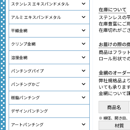
ステンレス エキスパンドメタル
在庫について
ステンレスの平
アルミ エキスパンドメタル
在庫豊富にご
在庫切れがご
平織金網
お届けの際の
クリンプ金網
商品はフラッ
溶接金網
ロール形状で
パンチングパイプ
金網のオーダ
弊社規格品よ
パンチングかご
いても承りま
金網について
樹脂パンチング
商品名
デザインパンチング
※ 線径、開き目
アートパンチング
材質