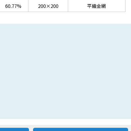
60.77%
200×200
平織金網