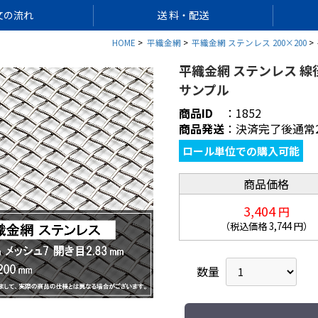
文の流れ
送 料・配送
HOME
平織金網
平織金網 ステンレス 200×200
平織金網 ステンレス 線径φ
サンプル
商品ID
：
1852
商品発送
：
決済完了後通常
ロール単位での購入可能
商品価格
3,404
円
（税込価格
3,744
円）
数量