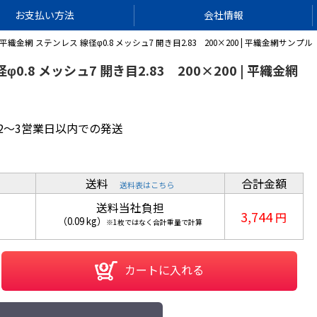
お支払い方法
会社情報
平織金網 ステンレス 線径φ0.8 メッシュ7 開き目2.83 200×200 | 平織金網サンプル
0.8 メッシュ7 開き目2.83 200×200 | 平織金網
2～3営業日以内での発送
送料
合計金額
送料表はこちら
送料当社負担
3,744
円
（
0.09
kg
）
※1枚ではなく合計重量で計算
カートに入れる