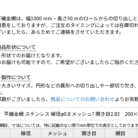
織金網は、幅1000 mm・長さ30 mのロールからの切り出し
用意をしておりますが、ご注文のタイミングによっては在庫切
ざいましたら、あらためてご連絡をさせていただきます。
お買い物を続ける
カートへ進む
商品形状について
ト形状でのお届けとなります。
のお届けも可能ですので、ご希望がございましたらご指示くだ
ー製作について
り大きいサイズ、円形などの異形への切り出しや一部切り欠き
す。
課題がございましたら、
商品についてのお問い合わせ
よりお気
平織金網 ステンレス 線径φ0.8 メッシュ7 開き目2.83 200×
、網目、寸法については、特に記載のない限りmm単位での表示としておりま
線径
メッシュ
開き目
網目