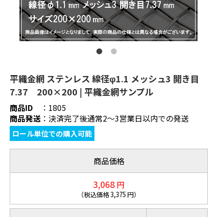
平織金網 ステンレス 線径φ1.1 メッシュ3 開き目
7.37 200×200 | 平織金網サンプル
商品ID
：
1805
商品発送
：
決済完了後通常2～3営業日以内での発送
ロール単位での購入可能
商品価格
3,068
円
（税込価格
3,375
円）