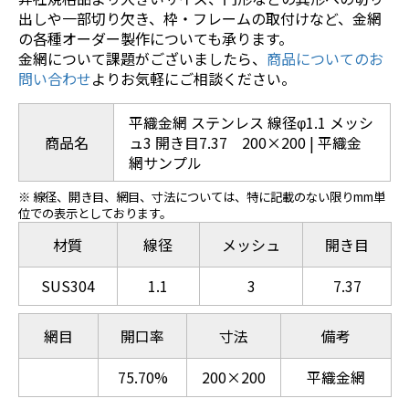
出しや一部切り欠き、枠・フレームの取付けなど、金網
の各種オーダー製作についても承ります。
金網について課題がございましたら、
商品についてのお
問い合わせ
よりお気軽にご相談ください。
平織金網 ステンレス 線径φ1.1 メッシ
商品名
ュ3 開き目7.37 200×200 | 平織金
網サンプル
※ 線径、開き目、網目、寸法については、特に記載のない限りmm単
位での表示としております。
材質
線径
メッシュ
開き目
SUS304
1.1
3
7.37
網目
開口率
寸法
備考
75.70%
200×200
平織金網