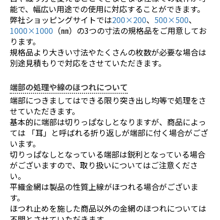
能で、幅広い用途での使用に対応することができます。
弊社ショッピングサイトでは
200×200
、
500×500
、
1000×1000
（㎜）の3つの寸法の規格品をご用意してお
ります。
規格品より大きい寸法やたくさんの枚数が必要な場合は
別途見積もりで対応をさせていただきます。
端部の処理や線のほつれについて
端部につきましてはできる限り突き出し均等で処理をさ
せていただきます。
基本的に端部は切りっぱなしとなりますが、商品によっ
ては 「耳」と呼ばれる折り返しが端部に付く場合がござ
います。
切りっぱなしとなっている端部は鋭利となっている場合
お買い物を続ける
カートへ進む
がございますので、取り扱いについてはご注意くださ
い。
平織金網は製品の性質上線がほつれる場合がございま
す。
ほつれ止めを施した商品以外の金網のほつれについては
不問とさせていただきます。