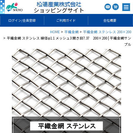
ショッピングサイト
ログイン/会員登録
ご利用ガイド
会社概要
HOME
平織金網
平織金網 ステンレス 200×200
平織金網 ステンレス 線径φ1.1 メッシュ3 開き目7.37 200×200 | 平織金網サン
プル