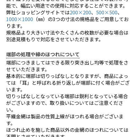
能で、幅広い用途での使用に対応することができます。
弊社ショッピングサイトでは
200×200
、
500×500
、
1000×1000
（㎜）の3つの寸法の規格品をご用意してお
ります。
規格品より大きい寸法やたくさんの枚数が必要な場合は
別途見積もりで対応をさせていただきます。
端部の処理や線のほつれについて
端部につきましてはできる限り突き出し均等で処理をさ
せていただきます。
基本的に端部は切りっぱなしとなりますが、商品によっ
ては 「耳」と呼ばれる折り返しが端部に付く場合がござ
います。
切りっぱなしとなっている端部は鋭利となっている場合
お買い物を続ける
カートへ進む
がございますので、取り扱いについてはご注意くださ
い。
平織金網は製品の性質上線がほつれる場合がございま
す。
ほつれ止めを施した商品以外の金網のほつれについては
不問とさせていただきます。