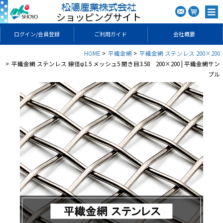
ショッピングサイト
ログイン/会員登録
ご利用ガイド
会社概要
HOME
平織金網
平織金網 ステンレス 200×200
平織金網 ステンレス 線径φ1.5 メッシュ5 開き目3.58 200×200 | 平織金網サン
プル