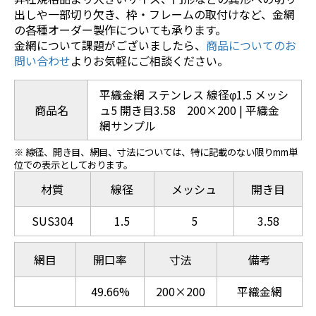
出しや一部切り欠き、枠・フレームの取付けなど、金網
の各種オーダー製作についても承ります。
金網について課題がございましたら、
商品についてのお
問い合わせ
よりお気軽にご相談ください。
平織金網 ステンレス 線径φ1.5 メッシ
商品名
ュ5 開き目3.58 200×200 | 平織金
網サンプル
※ 線径、開き目、網目、寸法については、特に記載のない限りmm単
位での表示としております。
材質
線径
メッシュ
開き目
SUS304
1.5
5
3.58
網目
開口率
寸法
備考
49.66%
200×200
平織金網