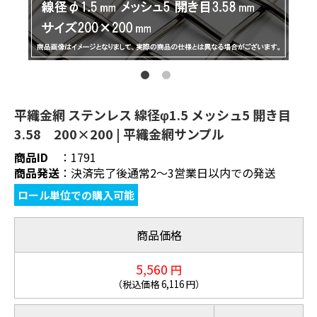
平織金網 ステンレス 線径φ1.5 メッシュ5 開き目
3.58 200×200 | 平織金網サンプル
商品ID
：
1791
商品発送
：
決済完了後通常2～3営業日以内での発送
ロール単位での購入可能
商品価格
5,560
円
（税込価格
6,116
円）