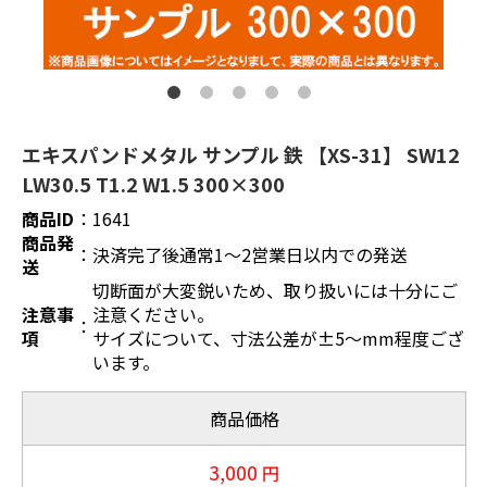
エキスパンドメタル サンプル 鉄 【XS-31】 SW12
LW30.5 T1.2 W1.5 300×300
商品ID
：
1641
商品発
：
決済完了後通常1～2営業日以内での発送
送
切断面が大変鋭いため、取り扱いには十分にご
注意事
注意ください。
：
項
サイズについて、寸法公差が±5～mm程度ござ
います。
商品価格
3,000
円