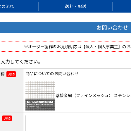
文の流れ
送 料・配送
お問い合わせ
※オーダー製作のお見積対応は【法人・個人事業主】のお
を入力してください。
商品についてのお問い合わせ
種類
必須
溶接金網（ファインメッシュ） ステンレス 線径φ
容
必須