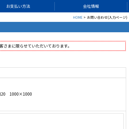
お支払い方法
会社情報
HOME
お問い合わせ(入力ページ)
客さまに限らせていただいております。
0 1000×1000