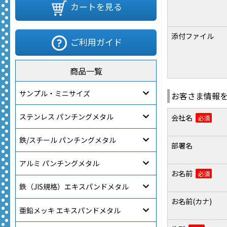
カートを見る
添付ファイル
ご利用ガイド
商品一覧
サンプル・ミニサイズ
お客さま情報
ステンレス パンチングメタル
会社名
必須
鉄/スチール パンチングメタル
部署名
アルミ パンチングメタル
お名前
必須
鉄（JIS規格）エキスパンドメタル
お名前(カナ)
亜鉛メッキ エキスパンドメタル