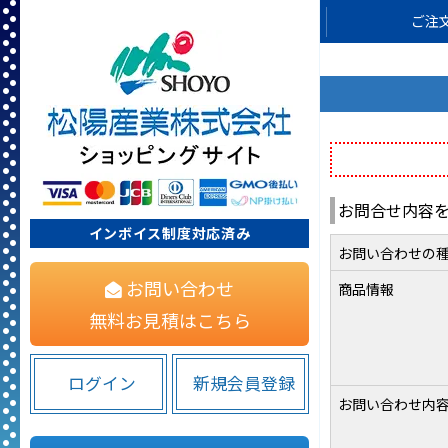
ご注
お問合せ内容
インボイス制度対応済み
お問い合わせの
お問い合わせ
商品情報
無料お見積はこちら
ログイン
新規会員登録
お問い合わせ内