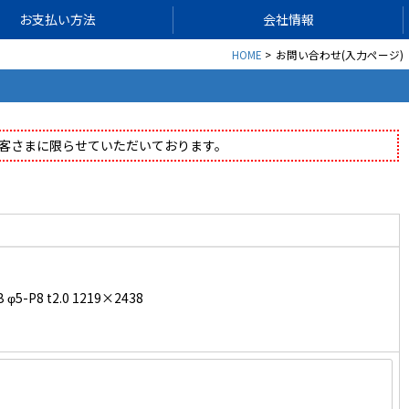
お支払い方法
会社情報
HOME
お問い合わせ(入力ページ)
客さまに限らせていただいております。
P8 t2.0 1219×2438