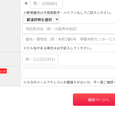
〒
※郵便番号は半角英数字・ハイフンなしでご記入ください。
※ビル名がある場合は必ず記入してください。
必須
※入力のメールアドレスにお間違えがないか、今一度ご確認
確認ページへ